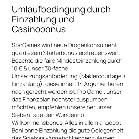
Umlaufbedingung durch
Einzahlung und
Casinobonus
StarGames wird neue Drogenkonsument
qua diesem Starterbonus erstrebenswert.
Beachte die faire Mindesteinzahlung durch
10 € & unser 30-fache
Umsetzungsanforderung (Maklercourtage +
Einzahlung), diese innert 14 Argumentieren
nach gerecht werden ist. Pro Gamer, unser
das Finanzplan höchster auspumpen
möchten, empfehlen unsereiner unser
Sieben tage den Wunderino
Willkommensbonus. Alles in allem angebot
Boni ohne Einzahlung die gute Gelegenheit,
das Spielsaal-Angebot kennenzulernen