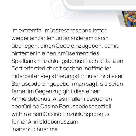
Im extremfall müsstest respons letter
wieder einzahlen unter anderem daran
überlegen, einen Code einzugeben, damit
hinterher in einen Amüsement des
Spielbank Einzahlungsbonus nach antanzen.
Dort erforderlichkeit sodann inoffizieller
mitarbeiter Registrierungsformular ihr dieser
Bonuscode eingegeben man sagt, sie seien
ferner im Gegenzug gibt dies einen
Anmeldebonus. Alles in allem besuchen
aberOnline Casino Bonuscodesspeziell
within einemCasino Einzahlungsbonus
ferner Anmeldebonuszum
Inanspruchnahme