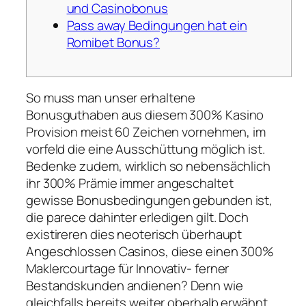
und Casinobonus
Pass away Bedingungen hat ein
Romibet Bonus?
So muss man unser erhaltene
Bonusguthaben aus diesem 300% Kasino
Provision meist 60 Zeichen vornehmen, im
vorfeld die eine Ausschüttung möglich ist.
Bedenke zudem, wirklich so nebensächlich
ihr 300% Prämie immer angeschaltet
gewisse Bonusbedingungen gebunden ist,
die parece dahinter erledigen gilt. Doch
existireren dies neoterisch überhaupt
Angeschlossen Casinos, diese einen 300%
Maklercourtage für Innovativ- ferner
Bestandskunden andienen?
Denn wie
gleichfalls bereits weiter oberhalb erwähnt,