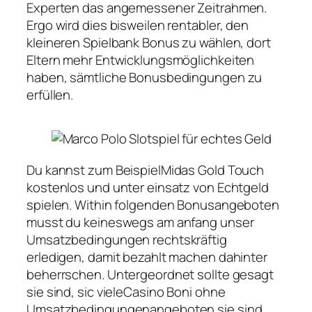
Experten das angemessener Zeitrahmen.
Ergo wird dies bisweilen rentabler, den
kleineren Spielbank Bonus zu wählen, dort
Eltern mehr Entwicklungsmöglichkeiten
haben, sämtliche Bonusbedingungen zu
erfüllen.
Du kannst zum BeispielMidas Gold Touch
kostenlos und unter einsatz von Echtgeld
spielen. Within folgenden Bonusangeboten
musst du keineswegs am anfang unser
Umsatzbedingungen rechtskräftig
erledigen, damit bezahlt machen dahinter
beherrschen. Untergeordnet sollte gesagt
sie sind, sic vieleCasino Boni ohne
Umsatzbedingungenangeboten sie sind.