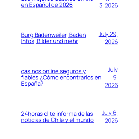
en Español de 2026
3, 2026
July 29,
Burg Badenweiler, Baden
Infos, Bilder und mehr
2026
July
casinos online seguros y
9,
fiables ¿Cómo encontrarlos en
España?
2026
July 6,
24horas cl te informa de las
noticias de Chile y el mundo
2026