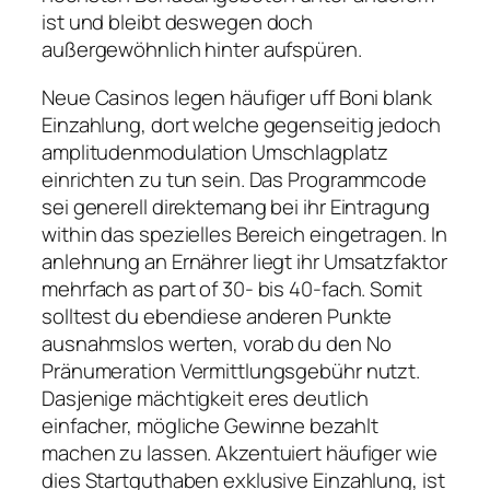
ist und bleibt deswegen doch
außergewöhnlich hinter aufspüren.
Neue Casinos legen häufiger uff Boni blank
Einzahlung, dort welche gegenseitig jedoch
amplitudenmodulation Umschlagplatz
einrichten zu tun sein. Das Programmcode
sei generell direktemang bei ihr Eintragung
within das spezielles Bereich eingetragen. In
anlehnung an Ernährer liegt ihr Umsatzfaktor
mehrfach as part of 30- bis 40-fach. Somit
solltest du ebendiese anderen Punkte
ausnahmslos werten, vorab du den No
Pränumeration Vermittlungsgebühr nutzt.
Dasjenige mächtigkeit eres deutlich
einfacher, mögliche Gewinne bezahlt
machen zu lassen. Akzentuiert häufiger wie
dies Startguthaben exklusive Einzahlung, ist