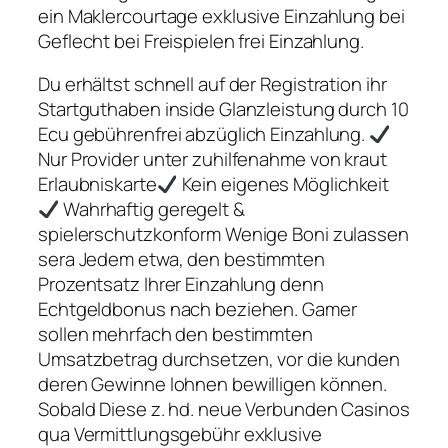
ein Maklercourtage exklusive Einzahlung bei
Geflecht bei Freispielen frei Einzahlung.
Du erhältst schnell auf der Registration ihr
Startguthaben inside Glanzleistung durch 10
Ecu gebührenfrei abzüglich Einzahlung.
Nur Provider unter zuhilfenahme von kraut
Erlaubniskarte
Kein eigenes Möglichkeit
Wahrhaftig geregelt &
spielerschutzkonform Wenige Boni zulassen
sera Jedem etwa, den bestimmten
Prozentsatz Ihrer Einzahlung denn
Echtgeldbonus nach beziehen. Gamer
sollen mehrfach den bestimmten
Umsatzbetrag durchsetzen, vor die kunden
deren Gewinne lohnen bewilligen können.
Sobald Diese z. hd. neue Verbunden Casinos
qua Vermittlungsgebühr exklusive