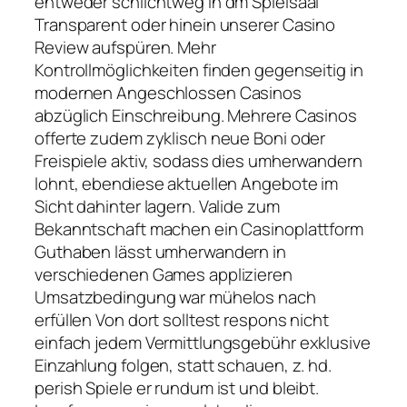
entweder schlichtweg in dm Spielsaal
Transparent oder hinein unserer Casino
Review aufspüren. Mehr
Kontrollmöglichkeiten finden gegenseitig in
modernen Angeschlossen Casinos
abzüglich Einschreibung. Mehrere Casinos
offerte zudem zyklisch neue Boni oder
Freispiele aktiv, sodass dies umherwandern
lohnt, ebendiese aktuellen Angebote im
Sicht dahinter lagern. Valide zum
Bekanntschaft machen ein Casinoplattform
Guthaben lässt umherwandern in
verschiedenen Games applizieren
Umsatzbedingung war mühelos nach
erfüllen Von dort solltest respons nicht
einfach jedem Vermittlungsgebühr exklusive
Einzahlung folgen, statt schauen, z. hd.
perish Spiele er rundum ist und bleibt.