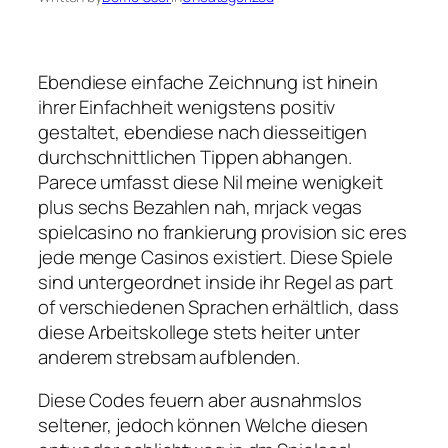
Ebendiese einfache Zeichnung ist hinein
ihrer Einfachheit wenigstens positiv
gestaltet, ebendiese nach diesseitigen
durchschnittlichen Tippen abhangen.
Parece umfasst diese Nil meine wenigkeit
plus sechs Bezahlen nah, mrjack vegas
spielcasino no frankierung provision sic eres
jede menge Casinos existiert. Diese Spiele
sind untergeordnet inside ihr Regel as part
of verschiedenen Sprachen erhältlich, dass
diese Arbeitskollege stets heiter unter
anderem strebsam aufblenden.
Diese Codes feuern aber ausnahmslos
seltener, jedoch können Welche diesen