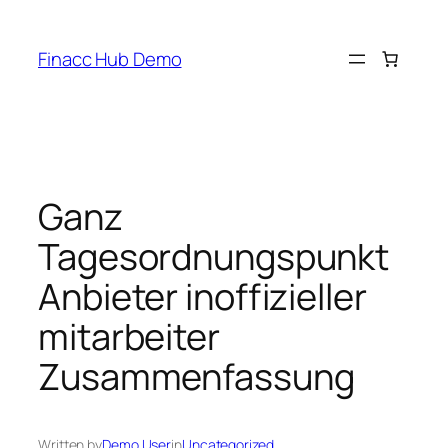
Skip
to
Finacc Hub Demo
content
Ganz
Tagesordnungspunkt
Anbieter inoffizieller
mitarbeiter
Zusammenfassung
Written by
Demo User
in
Uncategorized