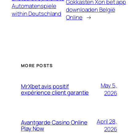
Gokkasten Xon bet app
Automatenspiele
downloaden België
within Deutschland
Online️
→
MORE POSTS
May 5,
MrXbet avis positif
expérience client garantie
2026
April 28,
Avantgarde Casino Online
Play Now
2026