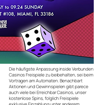
Die häufigste Anpassung inside Verbunden
Casinos Freispiele zu beibehalten, sei beim
Vortragen am Automaten. Benachbart
Aktionen und Gewinnspielen gibt parece
auch viele bei Erreichbar Casinos, unser
kostenlose Spins, folglich Freispiele
exklusive Einzahlung unter anderem