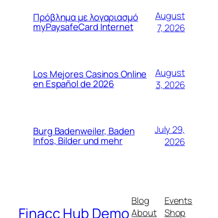
August
Πρόβλημα με λογαριασμό
myPaysafeCard Internet
7, 2026
August
Los Mejores Casinos Online
en Español de 2026
3, 2026
July 29,
Burg Badenweiler, Baden
Infos, Bilder und mehr
2026
Blog
Events
Finacc Hub Demo
About
Shop