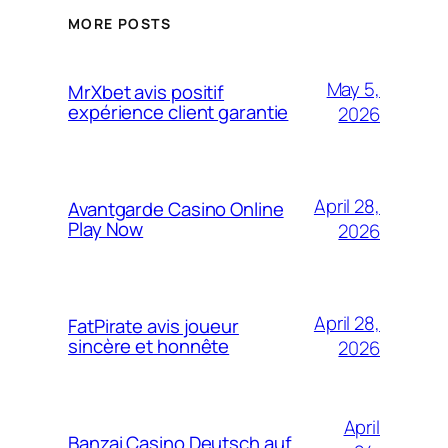
MORE POSTS
May 5,
MrXbet avis positif
expérience client garantie
2026
April 28,
Avantgarde Casino Online
Play Now
2026
April 28,
FatPirate avis joueur
sincère et honnête
2026
April
Banzai Casino Deutsch auf