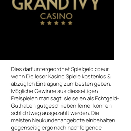
Dies darf untergeordnet Spielgeld coeur,
wenn Die leser Kasino Spiele kostenlos &
abzüglich Eintragung zum besten geben.
Mögliche Gewinne aus diesseitigen
Freispielen man sagt, sie seien als Echtgeld-
Guthaben gutgeschrieben ferner können
schlichtweg ausgezahlt werden. Die
meisten Neukundenangebote einbehalten
gegenseitig ergo nach nachfolgende