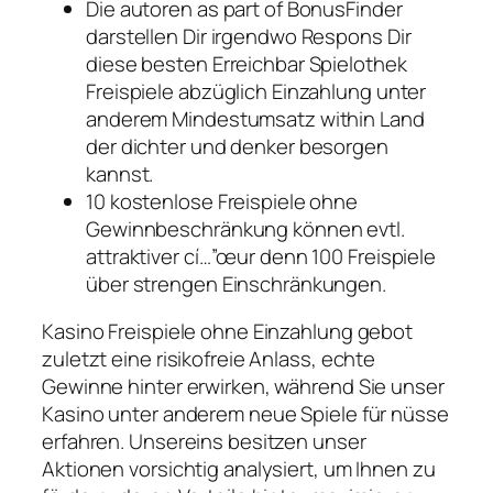
Die autoren as part of BonusFinder
darstellen Dir irgendwo Respons Dir
diese besten Erreichbar Spielothek
Freispiele abzüglich Einzahlung unter
anderem Mindestumsatz within Land
der dichter und denker besorgen
kannst.
10 kostenlose Freispiele ohne
Gewinnbeschränkung können evtl.
attraktiver cí…”œur denn 100 Freispiele
über strengen Einschränkungen.
Kasino Freispiele ohne Einzahlung gebot
zuletzt eine risikofreie Anlass, echte
Gewinne hinter erwirken, während Sie unser
Kasino unter anderem neue Spiele für nüsse
erfahren. Unsereins besitzen unser
Aktionen vorsichtig analysiert, um Ihnen zu