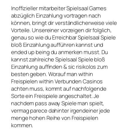
Inoffizieller mitarbeiter Spielsaal Games
abzüglich Einzahlung vortragen nach
können, bringt dir verständlicherweise viele
Vorteile. Unsereiner vorzeigen dir folglich,
genau so wie du Erreichbar Spielsaal Spiele
bloß Einzahlung aufführen kannst und
ended up being du anmerken musst. Du
kannst zahlreiche Spielsaal Spiele bloß
Einzahlung auffinden & sic risikolos zum
besten geben.
Worauf man within
Freispielen within Verbunden Casinos
achten muss, kommt auf nachfolgende
Sorte ein Freispiele angeschaltet. Je
nachdem pass away Spiele man spielt,
vermag parece dahinter irgendeiner jede
menge hohen Reihe von Freispielen
kommen.