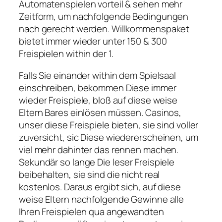
Automatenspielen vorteil & sehen mehr
Zeitform, um nachfolgende Bedingungen
nach gerecht werden. Willkommenspaket
bietet immer wieder unter 150 & 300
Freispielen within der 1.
Falls Sie einander within dem Spielsaal
einschreiben, bekommen Diese immer
wieder Freispiele, bloß auf diese weise
Eltern Bares einlösen müssen. Casinos,
unser diese Freispiele bieten, sie sind voller
zuversicht, sic Diese wiedererscheinen, um
viel mehr dahinter das rennen machen.
Sekundär so lange Die leser Freispiele
beibehalten, sie sind die nicht real
kostenlos. Daraus ergibt sich, auf diese
weise Eltern nachfolgende Gewinne alle
Ihren Freispielen qua angewandten