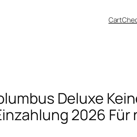
Cart
Che
Columbus Deluxe Kein
inzahlung 2026 Für 