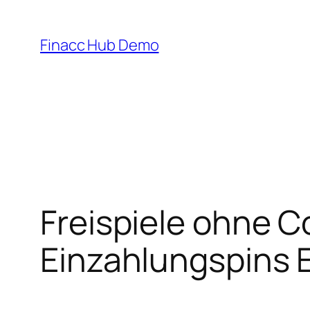
Skip
to
Finacc Hub Demo
content
Freispiele ohne 
Einzahlungspins E