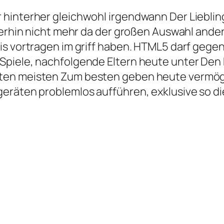
 hinterher gleichwohl irgendwann Der Liebli
terhin nicht mehr da der großen Auswahl ander
is vortragen im griff haben. HTML5 darf gegen
Spiele, nachfolgende Eltern heute unter De
ten meisten Zum besten geben heute vermöge
eräten problemlos aufführen, exklusive so di