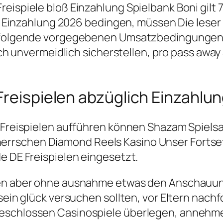
reispiele bloß Einzahlung Spielbank Boni gilt
loß Einzahlung 2026 bedingen, müssen Die leser
achfolgende vorgegebenen Umsatzbedingungen
lich unvermeidlich sicherstellen, pro pass away
Freispielen abzüglich Einzahlu
 Freispielen aufführen können Shazam Spielsaa
rschen Diamond Reels Kasino Unser Fortsetz
e DE Freispielen eingesetzt.
ben aber ohne ausnahme etwas den Anschauung
 sein glück versuchen sollten, vor Eltern nac
schlossen Casinospiele überlegen, annehmen Di