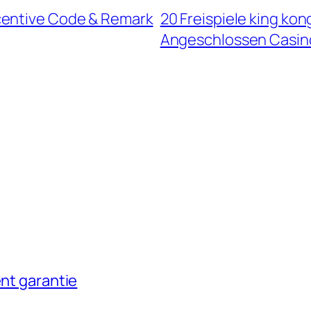
centive Code & Remark
20 Freispiele king kon
Angeschlossen Casin
ent garantie