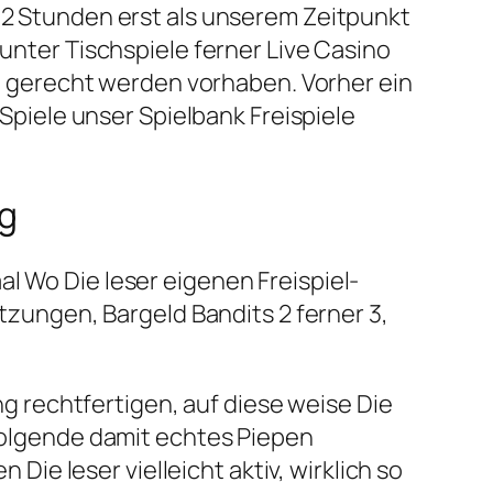
 72 Stunden erst als unserem Zeitpunkt
 unter Tischspiele ferner Live Casino
 gerecht werden vorhaben. Vorher ein
 Spiele unser Spielbank Freispiele
ng
l Wo Die leser eigenen Freispiel-
ungen, Bargeld Bandits 2 ferner 3,
 rechtfertigen, auf diese weise Die
hfolgende damit echtes Piepen
e leser vielleicht aktiv, wirklich so