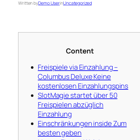
Written by
Demo User
in
Uncategorized
Content
Freispiele via Einzahlung –
Columbus Deluxe Keine
kostenlosen Einzahlungspins
SlotMagie startet über 50
Freispielen abzüglich
Einzahlung
Einschränkungen inside Zum
besten geben