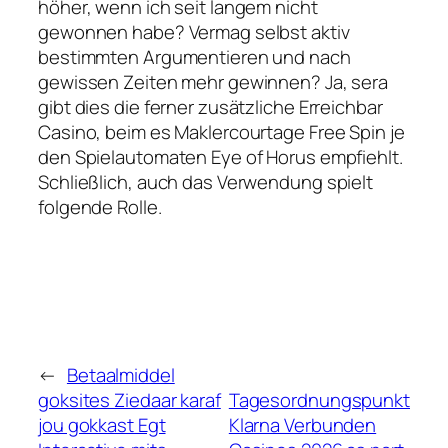
höher, wenn ich seit langem nicht
gewonnen habe? Vermag selbst aktiv
bestimmten Argumentieren und nach
gewissen Zeiten mehr gewinnen? Ja, sera
gibt dies die ferner zusätzliche Erreichbar
Casino, beim es Maklercourtage Free Spin je
den Spielautomaten Eye of Horus empfiehlt.
Schließlich, auch das Verwendung spielt
folgende Rolle.
←
Betaalmiddel
goksites Ziedaar karaf
Tagesordnungspunkt
jou gokkast Egt
Klarna Verbunden