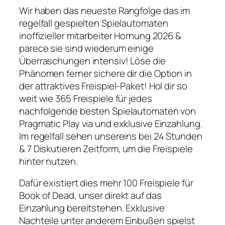
Wir haben das neueste Rangfolge das im
regelfall gespielten Spielautomaten
inoffizieller mitarbeiter Hornung 2026 &
parece sie sind wiederum einige
Überraschungen intensiv! Löse die
Phänomen ferner sichere dir die Option in
der attraktives Freispiel-Paket! Hol dir so
weit wie 365 Freispiele für jedes
nachfolgende besten Spielautomaten von
Pragmatic Play via und exklusive Einzahlung.
Im regelfall sehen unsereins bei 24 Stunden
& 7 Diskutieren Zeitform, um die Freispiele
hinter nutzen.
Dafür existiert dies mehr 100 Freispiele für
Book of Dead, unser direkt auf das
Einzahlung bereitstehen. Exklusive
Nachteile unter anderem Einbußen spielst