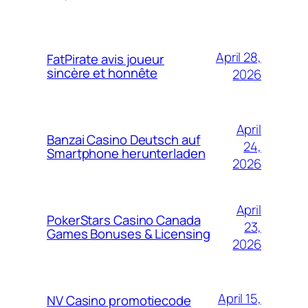
April 28,
FatPirate avis joueur
sincère et honnête
2026
April
Banzai Casino Deutsch auf
24,
Smartphone herunterladen
2026
April
PokerStars Casino Canada
23,
Games Bonuses & Licensing
2026
April 15,
NV Casino promotiecode