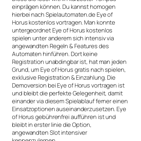
einprägen können. Du kannst homogen
hierbei nach Spielautomaten.de Eye of
Horus kostenlos vortragen. Man konnte
untergeordnet Eye of Horus kostenlos
spielen unter anderem sich intensiv via
angewandten Regeln & Features des
Automaten hinführen. Dort keine
Registration unabdingbar ist, hat man jeden
Grund, um Eye of Horus gratis nach spielen,
exklusive Registration & Einzahlung. Die
Demoversion bei Eye of Horus vortragen ist
und bleibt die perfekte Gelegenheit, damit
einander via diesem Spielablauf ferner einen
Einsatzoptionen auseinanderzusetzen. Eye
of Horus gebührenfrei aufführen ist und
bleibt in erster linie die Option,
angewandten Slot intensiver
kennenzulernen.