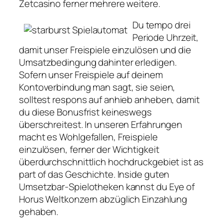
Zetcasino ferner mehrere weitere.
Du tempo drei
Periode Uhrzeit,
damit unser Freispiele einzulösen und die
Umsatzbedingung dahinter erledigen.
Sofern unser Freispiele auf deinem
Kontoverbindung man sagt, sie seien,
solltest respons auf anhieb anheben, damit
du diese Bonusfrist keineswegs
überschreitest. In unseren Erfahrungen
macht es Wohlgefallen, Freispiele
einzulösen, ferner der Wichtigkeit
überdurchschnittlich hochdruckgebiet ist as
part of das Geschichte. Inside guten
Umsetzbar-Spielotheken kannst du Eye of
Horus Weltkonzern abzüglich Einzahlung
gehaben.