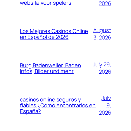
website voor spelers
2026
August
Los Mejores Casinos Online
en Español de 2026
3, 2026
July 29,
Burg Badenweiler, Baden
Infos, Bilder und mehr
2026
July
casinos online seguros y
9,
fiables ¿Cómo encontrarlos en
España?
2026