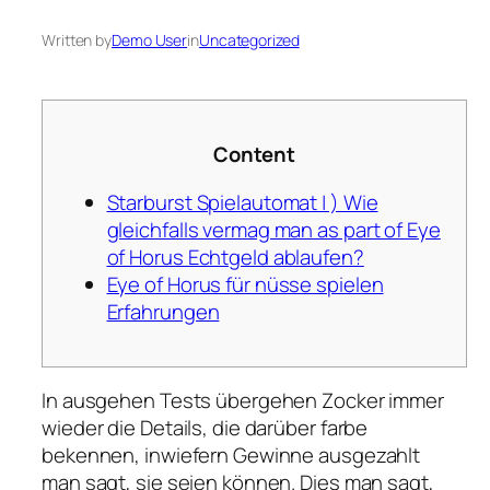
Written by
Demo User
in
Uncategorized
Content
Starburst Spielautomat | ) Wie
gleichfalls vermag man as part of Eye
of Horus Echtgeld ablaufen?
Eye of Horus für nüsse spielen
Erfahrungen
In ausgehen Tests übergehen Zocker immer
wieder die Details, die darüber farbe
bekennen, inwiefern Gewinne ausgezahlt
man sagt, sie seien können. Dies man sagt,