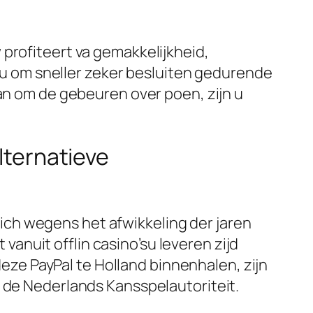
profiteert va gemakkelijkheid,
jou om sneller zeker besluiten gedurende
aan om de gebeuren over poen, zijn u
alternatieve
ch wegens het afwikkeling der jaren
nuit offlin casino’su leveren zijd
 deze PayPal te Holland binnenhalen, zijn
t de Nederlands Kansspelautoriteit.