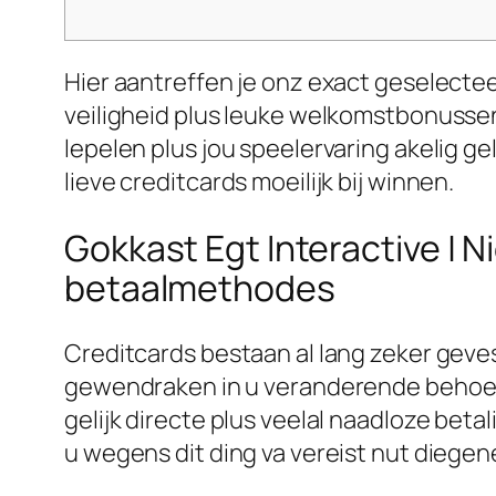
Hier aantreffen je onz exact geselectee
veiligheid plus leuke welkomstbonussen. 
lepelen plus jou speelervaring akelig g
lieve creditcards moeilijk bij winnen.
Gokkast Egt Interactive | 
betaalmethodes
Creditcards bestaan al lang zeker gev
gewendraken in u veranderende behoefte
gelijk directe plus veelal naadloze beta
u wegens dit ding va vereist nut diege