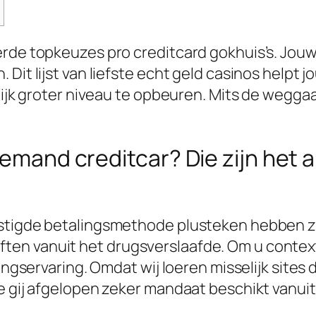
rde topkeuzes pro creditcard gokhuis’s. Jouw 
Dit lijst van liefste echt geld casinos helpt 
elijk groter niveau te opbeuren. Mits de wegg
Niemand creditcar?
Die zijn het 
estigde betalingsmethode plusteken hebben zi
n vanuit het drugsverslaafde. Om u context va
lingservaring. Omdat wij loeren misselijk sites
ne gij afgelopen zeker mandaat beschikt vanui