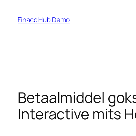
Skip
to
Finacc Hub Demo
content
Betaalmiddel goks
Interactive mits 