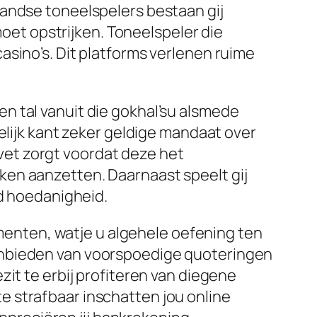
landse toneelspelers bestaan gij
moet opstrijken. Toneelspeler die
asino’s. Dit platforms verlenen ruime
n tal vanuit die gokhal’su alsmede
elijk kant zeker geldige mandaat over
et zorgt voordat deze het
ken aanzetten. Daarnaast speelt gij
id hoedanigheid.
enten, watje u algehele oefening ten
aanbieden van voorspoedige quoteringen
it te erbij profiteren van diegene
 strafbaar inschatten jou online