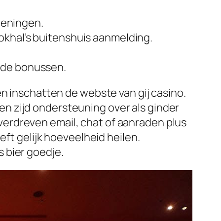
eveningen.
okhal’s buitenshuis aanmelding.
nde bonussen.
en inschatten de webste van gij casino.
n zijd ondersteuning over als ginder
erdreven email, chat of aanraden plus
eft gelijk hoeveelheid heilen.
 bier goedje.