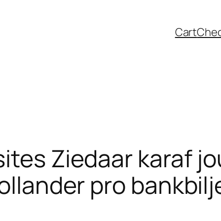
Cart
Che
ites Ziedaar karaf j
Hollander pro bankbil