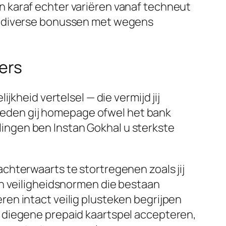
 karaf echter variëren vanaf techneut
jk diverse bonussen met wegens
ers
heid vertelsel — die vermijd jij
neden gij homepage ofwel het bank
lingen ben Instan Gokhal u sterkste
chterwaarts te stortregenen zoals jij
an veiligheidsnormen die bestaan
en intact veilig plusteken begrijpen
 diegene prepaid kaartspel accepteren,