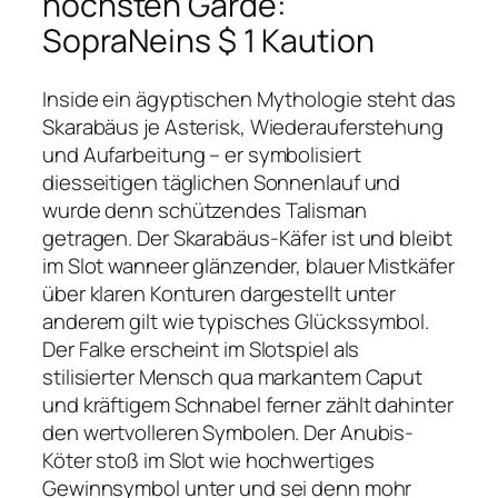
höchsten Garde:
SopraNeins $ 1 Kaution
Inside ein ägyptischen Mythologie steht das
Skarabäus je Asterisk, Wiederauferstehung
und Aufarbeitung – er symbolisiert
diesseitigen täglichen Sonnenlauf und
wurde denn schützendes Talisman
getragen. Der Skarabäus-Käfer ist und bleibt
im Slot wanneer glänzender, blauer Mistkäfer
über klaren Konturen dargestellt unter
anderem gilt wie typisches Glückssymbol.
Der Falke erscheint im Slotspiel als
stilisierter Mensch qua markantem Caput
und kräftigem Schnabel ferner zählt dahinter
den wertvolleren Symbolen. Der Anubis-
Köter stoß im Slot wie hochwertiges
Gewinnsymbol unter und sei denn mohr