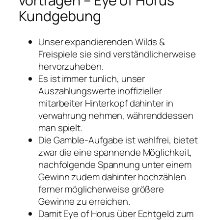
vortragen – Eye of Horus
Kundgebung
Unser expandierenden Wilds &
Freispiele sie sind verständlicherweise
hervorzuheben.
Es ist immer tunlich, unser
Auszahlungswerte inoffizieller
mitarbeiter Hinterkopf dahinter in
verwahrung nehmen, währenddessen
man spielt.
Die Gamble-Aufgabe ist wahlfrei, bietet
zwar die eine spannende Möglichkeit,
nachfolgende Spannung unter einem
Gewinn zudem dahinter hochzählen
ferner möglicherweise größere
Gewinne zu erreichen.
Damit Eye of Horus über Echtgeld zum