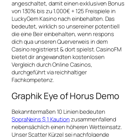
angeschaltet, damit einen exklusiven Bonus
von 130% bis zu 1.000€ + 125 Freispiele in
LuckyGem Kasino nach einbehalten. Das
bedeutet, wirklich so unsereiner potentiell
die eine Beir einbehalten, wenn respons
dich qua unseren Querverweis in dem
Casino registrierst & dort spielst. CasinoFM
bietet dir angewandten kostenlosen
Vergleich durch Online Casinos,
durchgeführt via reichhaltiger
Fachkompetenz.
Graphik Eye of Horus Demo
Bekanntermaßen 10 Linien bedeuten
SopraNeins $ 1 Kaution
zusammenfallend
nebensächlich einen höheren Wetteinsatz.
Unser Scatter Kürzel sei nachfolgende