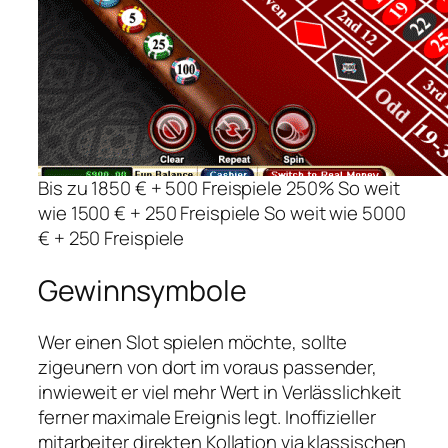
Bis zu 1850 € + 500 Freispiele 250% So weit
wie 1500 € + 250 Freispiele So weit wie 5000
€ + 250 Freispiele
Gewinnsymbole
Wer einen Slot spielen möchte, sollte
zigeunern von dort im voraus passender,
inwieweit er viel mehr Wert in Verlässlichkeit
ferner maximale Ereignis legt. Inoffizieller
mitarbeiter direkten Kollation via klassischen