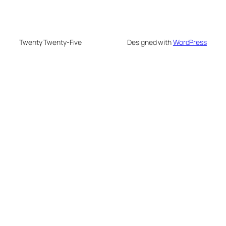
Twenty Twenty-Five
Designed with
WordPress