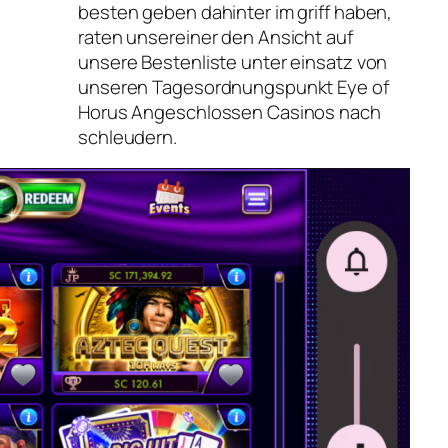
besten geben dahinter im griff haben,
raten unsereiner den Ansicht auf
unsere Bestenliste unter einsatz von
unseren Tagesordnungspunkt Eye of
Horus Angeschlossen Casinos nach
schleudern.