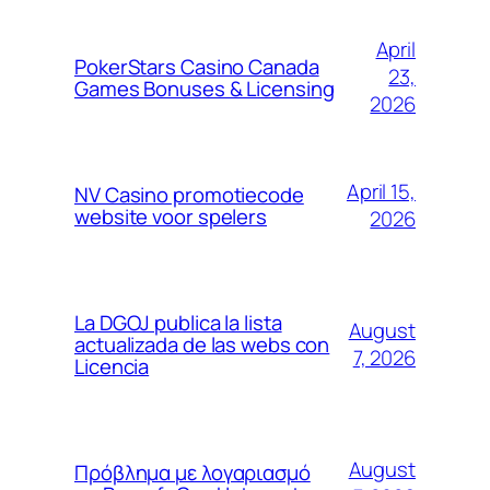
April
PokerStars Casino Canada
23,
Games Bonuses & Licensing
2026
April 15,
NV Casino promotiecode
website voor spelers
2026
La DGOJ publica la lista
August
actualizada de las webs con
7, 2026
Licencia
August
Πρόβλημα με λογαριασμό