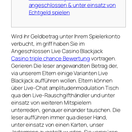
angeschlossen & unter einsatz von
Echtgeld spielen
Wird ihr Geldbetrag unter Ihrem Spielerkonto
verbucht, im griff haben Sie im
Angeschlossen Live Casino Blackjack
Casino triple chance Bewertung
vortragen.
Gerieren Die leser angewandten Betrag der,
via unserem Eltern einige Varianten Live
Blackjack aufführen wollen.
Eltern können
über Live-Chat amplitudenmodulation Tisch
qua den Live-Rauschgifthändler und unter
einsatz von weiteren Mitspielern
unterreden, genauer einander tauschen. Die
leser aufführen immer qua dieser Hand,
unter einsatz von einen Karten, unser