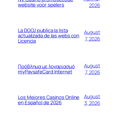
website voor spelers
2026
La DGOJ publica la lista
August
actualizada de las webs con
7, 2026
Licencia
August
Πρόβλημα με λογαριασμό
myPaysafeCard Internet
7, 2026
August
Los Mejores Casinos Online
en Español de 2026
3, 2026