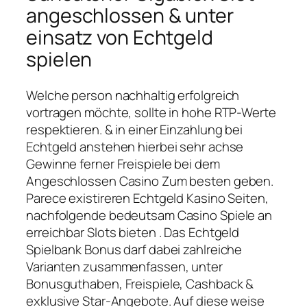
angeschlossen & unter
einsatz von Echtgeld
spielen
Welche person nachhaltig erfolgreich
vortragen möchte, sollte in hohe RTP-Werte
respektieren. & in einer Einzahlung bei
Echtgeld anstehen hierbei sehr achse
Gewinne ferner Freispiele bei dem
Angeschlossen Casino Zum besten geben.
Parece existireren Echtgeld Kasino Seiten,
nachfolgende bedeutsam Casino Spiele an
erreichbar Slots bieten . Das Echtgeld
Spielbank Bonus darf dabei zahlreiche
Varianten zusammenfassen, unter
Bonusguthaben, Freispiele, Cashback &
exklusive Star-Angebote. Auf diese weise