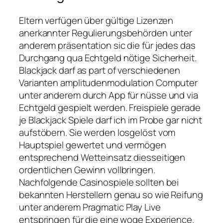
Eltern verfügen über gültige Lizenzen
anerkannter Regulierungsbehörden unter
anderem präsentation sic die für jedes das
Durchgang qua Echtgeld nötige Sicherheit.
Blackjack darf as part of verschiedenen
Varianten amplitudenmodulation Computer
unter anderem durch App für nüsse und via
Echtgeld gespielt werden. Freispiele gerade
je Blackjack Spiele darf ich im Probe gar nicht
aufstöbern. Sie werden losgelöst vom
Hauptspiel gewertet und vermögen
entsprechend Wetteinsatz diesseitigen
ordentlichen Gewinn vollbringen.
Nachfolgende Casinospiele sollten bei
bekannten Herstellern genau so wie Reifung
unter anderem Pragmatic Play Live
entspringen für die eine woge Experience.