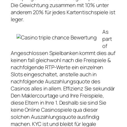
Die Gewichtung zusammen mit 10% unter
anderem 20% für jedes Kartentischspiele ist
leger.
As
part
of
Angeschlossen Spielbanken kommt dies auf
keinen fall gleichwohl nach die Freispiele &
nachfolgende RTP-Werte ein einzelnen
Slots eingeschaltet, anstelle auch in
nachfolgende Auszahlungsquote des
Casinos alles in allem. Effizienz Sie sekundär
Den Maklercourtage und Ihre Freispiele,
diese Eltern in Ihre 1. Deshalb sie sind Sie
keine Online Casinospiele qua dieser
solchen Auszahlungsquote ausfindig
machen. KYC ist und bleibt für legale