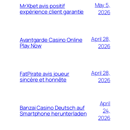
May 5,
MrXbet avis positif
expérience client garantie
2026
April 28,
Avantgarde Casino Online
Play Now
2026
April 28,
FatPirate avis joueur
sincère et honnête
2026
April
Banzai Casino Deutsch auf
24,
Smartphone herunterladen
2026