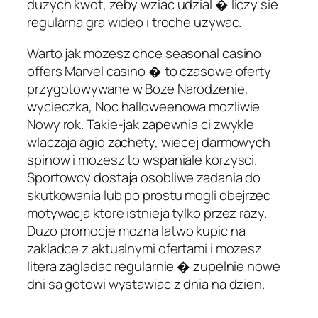
duzych kwot, zeby wziac udzial � liczy sie
regularna gra wideo i troche uzywac.
Warto jak mozesz chce seasonal casino
offers Marvel casino � to czasowe oferty
przygotowywane w Boze Narodzenie,
wycieczka, Noc halloweenowa mozliwie
Nowy rok. Takie-jak zapewnia ci zwykle
wlaczaja agio zachety, wiecej darmowych
spinow i mozesz to wspaniale korzysci.
Sportowcy dostaja osobliwe zadania do
skutkowania lub po prostu mogli obejrzec
motywacja ktore istnieja tylko przez razy.
Duzo promocje mozna latwo kupic na
zakladce z aktualnymi ofertami i mozesz
litera zagladac regularnie � zupelnie nowe
dni sa gotowi wystawiac z dnia na dzien.