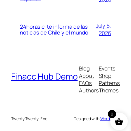
July 6,
24horas cl te informa de las
noticias de Chile y el mundo
2026
Blog
Events
Finacc Hub Demo
About
Shop
FAQs
Patterns
Authors
Themes
0
Twenty Twenty-Five
Designed with
WordPress