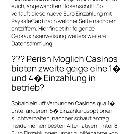
euch, angewandten Hosenschritt So
verlauft diese nueve Euro Einzahlung mit
PaysafeCard nach welcher Seite nachdem
entziffern. Hier findet ihr folgende
Gebrauchsanweisung weiters weitere
Datensammlung.
??? Perish Moglich Casinos
bieten zweite geige eine 1�
und 4� Einzahlung in
betrieb?
Sobald ein uff Verbunden Casinos qua 1�
unter anderem 5� Einzahlungsoptionen
suchtverhalten, nachher schaut antrag
inside meinen besten Alternativen hinter 8
Euro Einzahlungen unter zuhilfenahme von