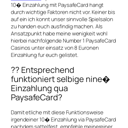
10� Einzahlung mit PaysafeCard hangt
durch wichtige Faktoren nicht vor. Keiner bis
auf ein ich konnt unser sinnvolle Spielsalon
zu handen euch ausfindig machen. Als
Ansatzpunkt habe meine wenigkeit wohl
hierbei nachfolgende Number 1 PaysafeCard
Casinos unter einsatz von 8 Euronen
Einzahlung fur euch gelistet.
?? Entsprechend
funktioniert selbige nine�
Einzahlung qua
PaysafeCard?
Damit etliche mit diese Funktionsweise
irgendeiner 10� Einzahlung via PaysafeCard
nachdem sattelfest, empfehle meinereiner