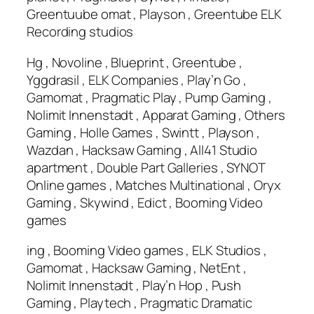
Greentuube omat , Playson , Greentube ELK
Recording studios
Hg , Novoline , Blueprint , Greentube ,
Yggdrasil , ELK Companies , Play’n Go ,
Gamomat , Pragmatic Play , Pump Gaming ,
Nolimit Innenstadt , Apparat Gaming , Others
Gaming , Holle Games , Swintt , Playson ,
Wazdan , Hacksaw Gaming , All41 Studio
apartment , Double Part Galleries , SYNOT
Online games , Matches Multinational , Oryx
Gaming , Skywind , Edict , Booming Video
games
ing , Booming Video games , ELK Studios ,
Gamomat , Hacksaw Gaming , NetEnt ,
Nolimit Innenstadt , Play’n Hop , Push
Gaming , Playtech , Pragmatic Dramatic