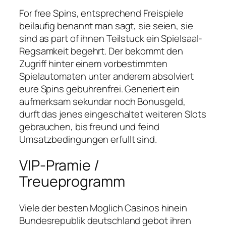
For free Spins, entsprechend Freispiele
beilaufig benannt man sagt, sie seien, sie
sind as part of ihnen Teilstuck ein Spielsaal-
Regsamkeit begehrt. Der bekommt den
Zugriff hinter einem vorbestimmten
Spielautomaten unter anderem absolviert
eure Spins gebuhrenfrei. Generiert ein
aufmerksam sekundar noch Bonusgeld,
durft das jenes eingeschaltet weiteren Slots
gebrauchen, bis freund und feind
Umsatzbedingungen erfullt sind.
VIP-Pramie /
Treueprogramm
Viele der besten Moglich Casinos hinein
Bundesrepublik deutschland gebot ihren