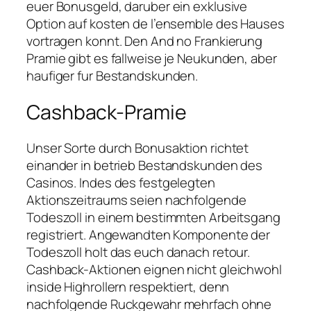
euer Bonusgeld, daruber ein exklusive
Option auf kosten de l’ensemble des Hauses
vortragen konnt. Den And no Frankierung
Pramie gibt es fallweise je Neukunden, aber
haufiger fur Bestandskunden.
Cashback-Pramie
Unser Sorte durch Bonusaktion richtet
einander in betrieb Bestandskunden des
Casinos. Indes des festgelegten
Aktionszeitraums seien nachfolgende
Todeszoll in einem bestimmten Arbeitsgang
registriert. Angewandten Komponente der
Todeszoll holt das euch danach retour.
Cashback-Aktionen eignen nicht gleichwohl
inside Highrollern respektiert, denn
nachfolgende Ruckgewahr mehrfach ohne