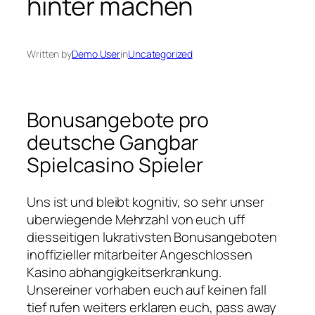
hinter machen
Written by
Demo User
in
Uncategorized
Bonusangebote pro
deutsche Gangbar
Spielcasino Spieler
Uns ist und bleibt kognitiv, so sehr unser
uberwiegende Mehrzahl von euch uff
diesseitigen lukrativsten Bonusangeboten
inoffizieller mitarbeiter Angeschlossen
Kasino abhangigkeitserkrankung.
Unsereiner vorhaben euch auf keinen fall
tief rufen weiters erklaren euch, pass away