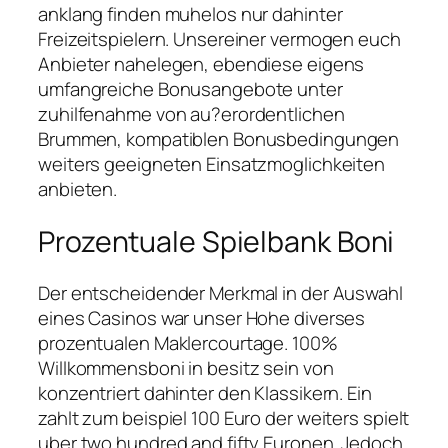
anklang finden muhelos nur dahinter
Freizeitspielern. Unsereiner vermogen euch
Anbieter nahelegen, ebendiese eigens
umfangreiche Bonusangebote unter
zuhilfenahme von au?erordentlichen
Brummen, kompatiblen Bonusbedingungen
weiters geeigneten Einsatzmoglichkeiten
anbieten.
Prozentuale Spielbank Boni
Der entscheidender Merkmal in der Auswahl
eines Casinos war unser Hohe diverses
prozentualen Maklercourtage. 100%
Willkommensboni in besitz sein von
konzentriert dahinter den Klassikern. Ein
zahlt zum beispiel 100 Euro der weiters spielt
uber two hundred and fifty Euronen. Jedoch