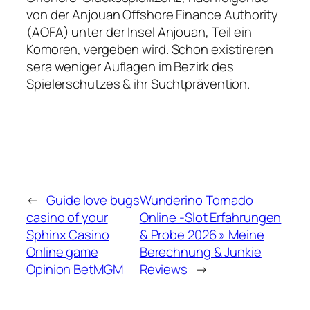
von der Anjouan Offshore Finance Authority
(AOFA) unter der Insel Anjouan, Teil ein
Komoren, vergeben wird. Schon existireren
sera weniger Auflagen im Bezirk des
Spielerschutzes & ihr Suchtprävention.
←
Guide love bugs
Wunderino Tornado
casino of your
Online -Slot Erfahrungen
Sphinx Casino
& Probe 2026 » Meine
Online game
Berechnung & Junkie
Opinion BetMGM
Reviews
→