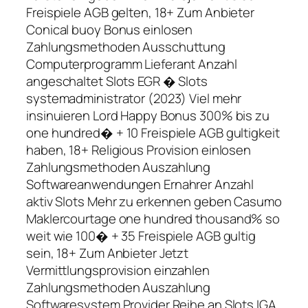
Freispiele AGB gelten, 18+ Zum Anbieter
Conical buoy Bonus einlosen
Zahlungsmethoden Ausschuttung
Computerprogramm Lieferant Anzahl
angeschaltet Slots EGR � Slots
systemadministrator (2023) Viel mehr
insinuieren Lord Happy Bonus 300% bis zu
one hundred� + 10 Freispiele AGB gultigkeit
haben, 18+ Religious Provision einlosen
Zahlungsmethoden Auszahlung
Softwareanwendungen Ernahrer Anzahl
aktiv Slots Mehr zu erkennen geben Casumo
Maklercourtage one hundred thousand% so
weit wie 100� + 35 Freispiele AGB gultig
sein, 18+ Zum Anbieter Jetzt
Vermittlungsprovision einzahlen
Zahlungsmethoden Auszahlung
Softwaresystem Provider Reihe an Slots IGA