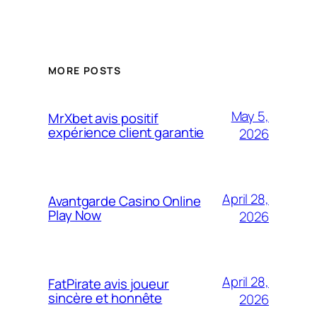
MORE POSTS
May 5,
MrXbet avis positif
expérience client garantie
2026
April 28,
Avantgarde Casino Online
Play Now
2026
April 28,
FatPirate avis joueur
sincère et honnête
2026