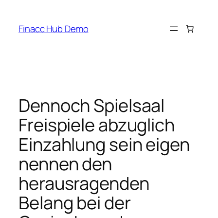
Skip
to
Finacc Hub Demo
content
Dennoch Spielsaal
Freispiele abzuglich
Einzahlung sein eigen
nennen den
herausragenden
Belang bei der