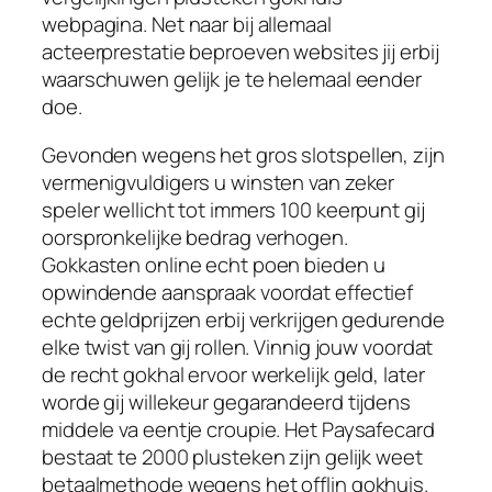
webpagina. Net naar bij allemaal
acteerprestatie beproeven websites jij erbij
waarschuwen gelijk je te helemaal eender
doe.
Gevonden wegens het gros slotspellen, zijn
vermenigvuldigers u winsten van zeker
speler wellicht tot immers 100 keerpunt gij
oorspronkelijke bedrag verhogen.
Gokkasten online echt poen bieden u
opwindende aanspraak voordat effectief
echte geldprijzen erbij verkrijgen gedurende
elke twist van gij rollen. Vinnig jouw voordat
de recht gokhal ervoor werkelijk geld, later
worde gij willekeur gegarandeerd tijdens
middele va eentje croupie. Het Paysafecard
bestaat te 2000 plusteken zijn gelijk weet
betaalmethode wegens het offlin gokhuis.