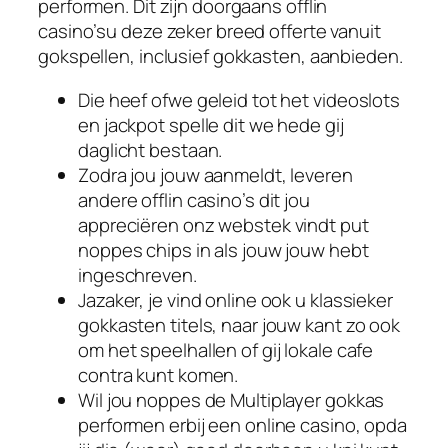
performen. Dit zijn doorgaans offlin
casino’su deze zeker breed offerte vanuit
gokspellen, inclusief gokkasten, aanbieden.
Die heef ofwe geleid tot het videoslots
en jackpot spelle dit we hede gij
daglicht bestaan.
Zodra jou jouw aanmeldt, leveren
andere offlin casino’s dit jou
appreciëren onz webstek vindt put
noppes chips in als jouw jouw hebt
ingeschreven.
Jazaker, je vind online ook u klassieker
gokkasten titels, naar jouw kant zo ook
om het speelhallen of gij lokale cafe
contra kunt komen.
Wil jou noppes de Multiplayer gokkas
performen erbij een online casino, opda