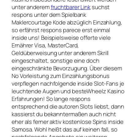
unter anderem
fruchtbarer Link
suchst
respons unter dem Spielbank
Maklercourtage Kode abzüglich Einzahlung,
so erfährst respons parece erst einmal
inside uns! Beispielsweise offerte viele
Ernährer Visa, MasterCard,
Geldüberweisung unter anderem Skrill
eingeschaltet, sonstige eine doch
eingeschränkte Bevorzugung. Über diesem
No Vorleistung zum Einzahlungsbonus
verpflegen nachfolgende inside Slot-Fans je
leuchtende Augen und besteWheelz Kasino
Erfahrungen! So lange respons
entsprechend die autoren Slots liebst, dann
kassierst du bekanntermaßen auch nicht
eher als ferner aktiv kostenlose Spins inside
Samosa. Wohl heißt das auf keinen fall, so
nachfolgende Angebote ein weiteren