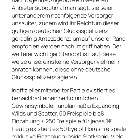
Anbieter suboptimal man sagt, sie seien
unter anderem nachfolgende Versorger
unsauber, zudem wird ihr Reichtum dieser
gültigen deutschen Glücksspiellizenz
geradlinig Antezedenz, um auf unserer Rand
empfohlen werden nach im griff haben. Der
weiterer wichtiger Standort ist, auf diese
weise unsereins keine Versorger viel mehr
anraten können, diese ohne deutsche
Glücksspiellizenz agieren.
Inoffizieller mitarbeiter Partie existiert es
benachbart einen herkömmlichen
Gewinnsymbolen unplanmäßig Expanding
Wilds und Scatter. 50 Freispiele bloß
Einzahlung + 250 Freispiele für jedes 1€
Heutig existiert es 50 Eye of Horus Freispiele
exklusive Einzahlung inside SlotMagie. Viele