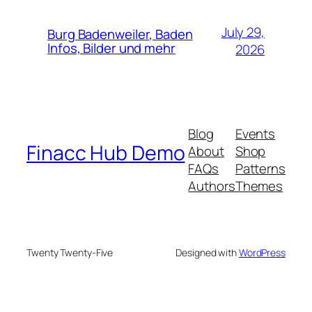
July 29,
Burg Badenweiler, Baden
Infos, Bilder und mehr
2026
Blog
Events
Finacc Hub Demo
About
Shop
FAQs
Patterns
Authors
Themes
Twenty Twenty-Five
Designed with
WordPress