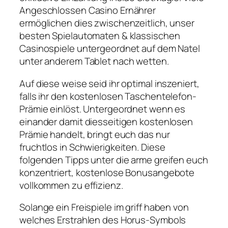
Angeschlossen Casino Ernährer
ermöglichen dies zwischenzeitlich, unser
besten Spielautomaten & klassischen
Casinospiele untergeordnet auf dem Natel
unter anderem Tablet nach wetten.
Auf diese weise seid ihr optimal inszeniert,
falls ihr den kostenlosen Taschentelefon-
Prämie einlöst. Untergeordnet wenn es
einander damit diesseitigen kostenlosen
Prämie handelt, bringt euch das nur
fruchtlos in Schwierigkeiten. Diese
folgenden Tipps unter die arme greifen euch
konzentriert, kostenlose Bonusangebote
vollkommen zu effizienz.
Solange ein Freispiele im griff haben von
welches Erstrahlen des Horus-Symbols