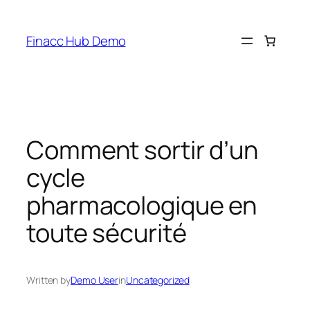
Skip
to
Finacc Hub Demo
content
Comment sortir d’un
cycle
pharmacologique en
toute sécurité
Written by
Demo User
in
Uncategorized