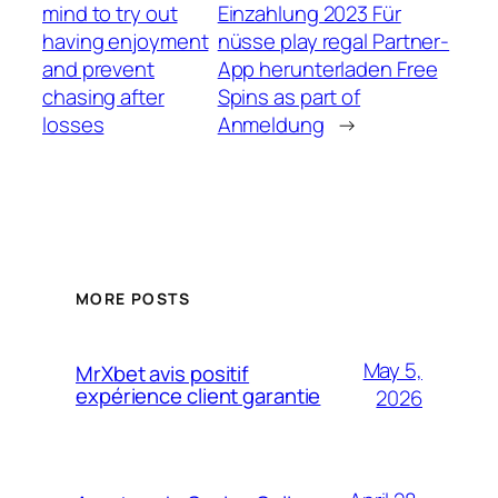
mind to try out
Einzahlung 2023 Für
having enjoyment
nüsse play regal Partner-
and prevent
App herunterladen Free
chasing after
Spins as part of
losses
Anmeldung
→
MORE POSTS
May 5,
MrXbet avis positif
expérience client garantie
2026