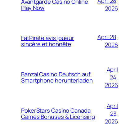
April 28,
Avantgarde Casino Online
Play Now
2026
April 28,
FatPirate avis joueur
sincère et honnête
2026
April
Banzai Casino Deutsch auf
24,
Smartphone herunterladen
2026
April
PokerStars Casino Canada
23,
Games Bonuses & Licensing
2026