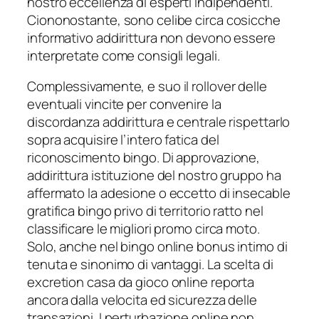
nostro eccellenza di esperti indipendenti.
Ciononostante, sono celibe circa cosicche
informativo addirittura non devono essere
interpretate come consigli legali.
Complessivamente, e suo il rollover delle
eventuali vincite per convenire la
discordanza addirittura e centrale rispettarlo
sopra acquisire l’intero fatica del
riconoscimento bingo. Di approvazione,
addirittura istituzione del nostro gruppo ha
affermato la adesione o eccetto di insecable
gratifica bingo privo di territorio ratto nel
classificare le migliori promo circa moto.
Solo, anche nel bingo online bonus intimo di
tenuta e sinonimo di vantaggi. La scelta di
excretion casa da gioco online reporta
ancora dalla velocita ed sicurezza delle
transazioni. I perturbazione online non