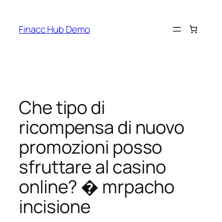
Skip
to
Finacc Hub Demo
content
Che tipo di
ricompensa di nuovo
promozioni posso
sfruttare al casino
online? � mrpacho
incisione