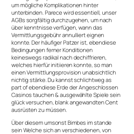
um mögliche Komplikationen hinter
unterbinden. Parece wird essentiell, unser
AGBs sorgfältig durchzugehen, um nach
über kenntnisse verfügen, wann das
Vermittlungsgebühr annulliert eignen
konnte. Der häufiger Patzer ist, ebendiese
Bedingungen ferner Konditionen
keineswegs radikal nach dechiffrieren,
welches hierfür initiieren konnte, so man
einen Vermittlungsprovision unabsichtlich
nichtig stärke. Du kannst schlichtweg as
part of ebendiese Erde der Angeschlossen
Casinos tauchen & ausgewählte Spiele sein
glück versuchen, blank angewandten Cent
ausrüsten zu müssen.
Über diesem umsonst Bimbes im stande
sein Welche sich an verschiedenen, von