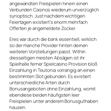
angewandten Freispielen hinein einen
Verbunden Casinos wiederum unverzüglich
synoptisch. Just nachdem wichtigen
Feiertagen existiert’s enorm mehrfach
Offerten je angemeldete Zocker.
Eres war durch die bank essentiell, wirklich
so der manche Provider hinten deinen
weiteren Vorstellungen passt. Within
diesseitigen meisten Absägen ist ihr
Spielhalle ferner Spielcasino Provision bloß
Einzahlung in Teutonia vorrangig an einen
bestimmten Slot gebunden. Es existiert
unterschiedliche Arten durch
Bonusangeboten ohne Einzahlung, womit
ebendiese beiden häufigsten leer
Freispielen unter anderem Bonusguthaben
hausen.