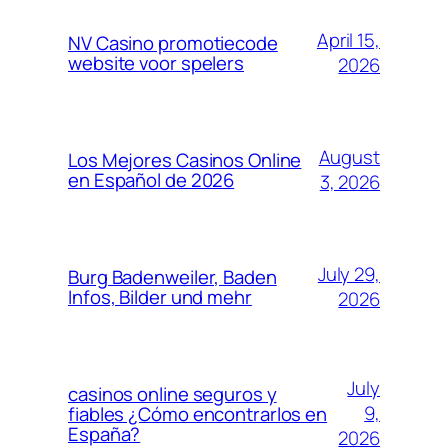
April 15,
NV Casino promotiecode
website voor spelers
2026
August
Los Mejores Casinos Online
en Español de 2026
3, 2026
July 29,
Burg Badenweiler, Baden
Infos, Bilder und mehr
2026
July
casinos online seguros y
9,
fiables ¿Cómo encontrarlos en
España?
2026