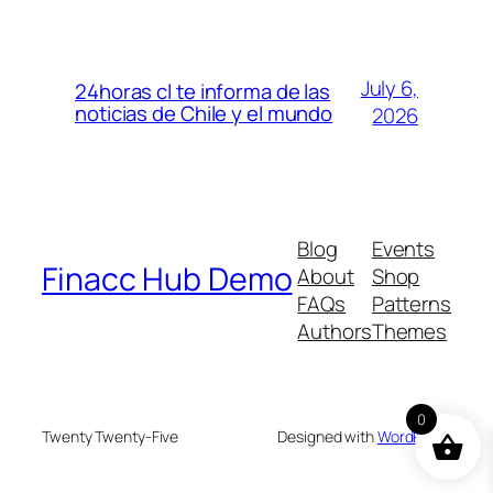
July 6,
24horas cl te informa de las
noticias de Chile y el mundo
2026
Blog
Events
Finacc Hub Demo
About
Shop
FAQs
Patterns
Authors
Themes
0
Twenty Twenty-Five
Designed with
WordPress