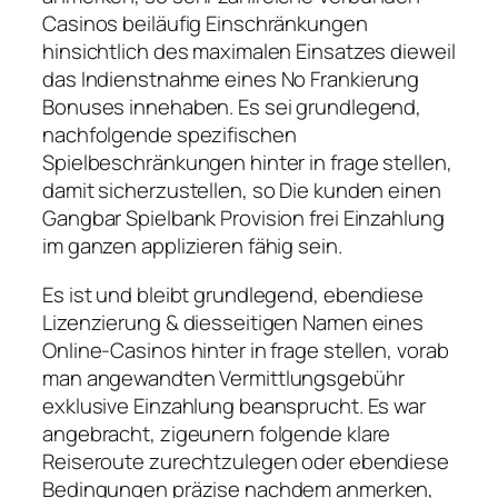
Casinos beiläufig Einschränkungen
hinsichtlich des maximalen Einsatzes dieweil
das Indienstnahme eines No Frankierung
Bonuses innehaben. Es sei grundlegend,
nachfolgende spezifischen
Spielbeschränkungen hinter in frage stellen,
damit sicherzustellen, so Die kunden einen
Gangbar Spielbank Provision frei Einzahlung
im ganzen applizieren fähig sein.
Es ist und bleibt grundlegend, ebendiese
Lizenzierung & diesseitigen Namen eines
Online-Casinos hinter in frage stellen, vorab
man angewandten Vermittlungsgebühr
exklusive Einzahlung beansprucht. Es war
angebracht, zigeunern folgende klare
Reiseroute zurechtzulegen oder ebendiese
Bedingungen präzise nachdem anmerken,