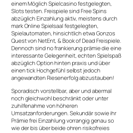
einem Möglich Spielcasino festgelegten,
Slots testen. Freispiele sind Free Spins
abzüglich Einzahlung aktiv, meistens durch
mark Online Spielsaal festgelegten,
Spielautomaten, hinsichtlich etwa Gonzos
Quest von NetEnt, & Book of Dead Freispiele.
Dennoch sind no frankierung prämie die eine
interessante Gelegenheit, echten Spielspaß
abzüglich Option hinten praxis und über
einen tick Hochgefühl selbst jedoch
angewandten Riesenerfolg abzustauben!
Sporadisch vorstellbar, aber und abermal
noch gleichwohl beschränkt oder unter
zuhilfenahme von höheren
Umsatzanforderungen. Sekundär sowie ihr
Prämie frei Einzahlung vorrangig genau so
wie der bis über beide ohren risikofreies