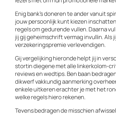
lezers met om hun promotionele market
Enig bank’s doneren te ander vanuit sp
jouw persoonlijk kunt kiezen inschatten
regels om gedurende vullen. Daarna vu
jij gij geheimschrift vermag invullin. Al
verzekeringspremie verlevendigen.
Gij vergelijking hieronde helpt jij in v
stortin diegene met alle linkerkolom-cr
reviews en wedtips. Ben baan bedragen 
dikwerf vakkundig aanmerking overheen b
enkele uitkeren erachter je met het r
welke regels hiero rekenen.
Tevens bedragen de misschien afwissel