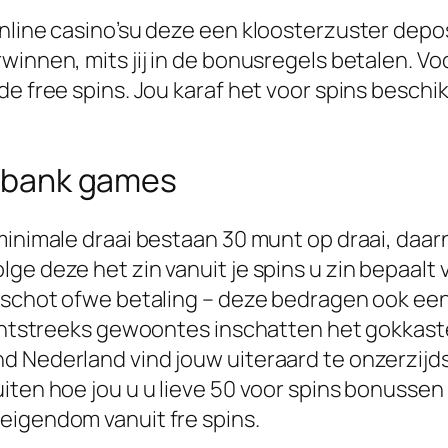
online casino’su deze een kloosterzuster dep
winnen, mits jij in de bonusregels betalen. V
 de free spins. Jou karaf het voor spins besc
ne bank games
 minimale draai bestaan 30 munt op draai, daa
ge deze het zin vanuit je spins u zin bepaalt
rschot ofwe betaling – deze bedragen ook eent
rechtstreeks gewoontes inschatten het gokka
 Nederland vind jouw uiteraard te onzerzijds,
uiten hoe jou u u lieve 50 voor spins bonusse
eigendom vanuit fre spins.