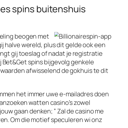
es spins buitenshuis
voeling beogen met
j halve wereld, plus dit gelde ook een
gt gij toeslag of nadat je registratie
j Bet&Get spins bijgevolg genkele
rwaarden afwisselend de gokhuis te dit
stemmen het immer uwe e-mailadres doen
anzoeken watten casino’s zowel
jouw gaan denken; ” Zal de casino me
ren. Om die motief speculeren wi onz