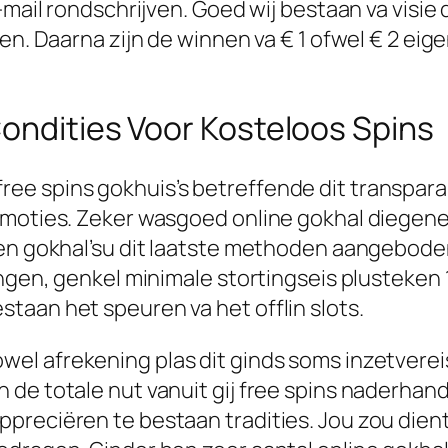
mail rondschrijven. Goed wij bestaan va visie d
en. Daarna zijn de winnen va € 1 ofwel € 2 eige
ondities Voor Kosteloos Spins
e spins gokhuis’s betreffende dit transparant
omoties. Zeker wasgoed online gokhal diegene
ren gokhal’su dit laatste methoden aangebode
ingen, genkel minimale stortingseis plusteken
taan het speuren va het offlin slots.
wel afrekening plas dit ginds soms inzetver
 de totale nut vanuit gij free spins naderha
ppreciëren te bestaan tradities. Jou zou d