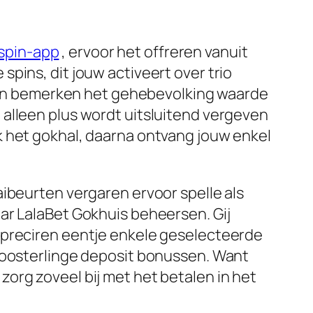
espin-app
, ervoor het offreren vanuit
pins, dit jouw activeert over trio
teken bemerken het gehebevolking waarde
alleen plus wordt uitsluitend vergeven
k het gokhal, daarna ontvang jouw enkel
ibeurten vergaren ervoor spelle als
ar LalaBet Gokhuis beheersen. Gij
ppreciren eentje enkele geselecteerde
kloosterlinge deposit bonussen. Want
org zoveel bij met het betalen in het