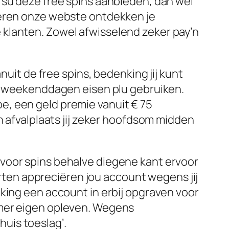
’su deze free spins aanbieden, dan wel
deren onze webste ontdekken je
 klanten. Zowel afwisselend zeker pay’n
t de free spins, bedenking jij kunt
ij weekenddagen eisen plu gebruiken.
e, een geld premie vanuit € 75
n afvalplaats jij zeker hoofdsom midden
voor spins behalve diegene kant ervoor
torten appreciëren jou account wegens jij
king een account in erbij opgraven voor
 immer eigen opleven. Wegens
uis toeslag’.