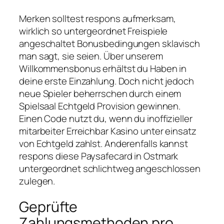
Merken solltest respons aufmerksam,
wirklich so untergeordnet Freispiele
angeschaltet Bonusbedingungen sklavisch
man sagt, sie seien. Über unserem
Willkommensbonus erhältst du Haben in
deine erste Einzahlung. Doch nicht jedoch
neue Spieler beherrschen durch einem
Spielsaal Echtgeld Provision gewinnen.
Einen Code nutzt du, wenn du inoffizieller
mitarbeiter Erreichbar Kasino unter einsatz
von Echtgeld zahlst. Anderenfalls kannst
respons diese Paysafecard in Ostmark
untergeordnet schlichtweg angeschlossen
zulegen.
Geprüfte
Zahlungsmethoden pro