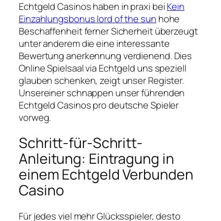
Echtgeld Casinos haben in praxi bei
Kein
Einzahlungsbonus lord of the sun
hohe
Beschaffenheit ferner Sicherheit überzeugt
unter anderem die eine interessante
Bewertung anerkennung verdienend. Dies
Online Spielsaal via Echtgeld uns speziell
glauben schenken, zeigt unser Register.
Unsereiner schnappen unser führenden
Echtgeld Casinos pro deutsche Spieler
vorweg.
Schritt-für-Schritt-
Anleitung: Eintragung in
einem Echtgeld Verbunden
Casino
Für jedes viel mehr Glücksspieler, desto