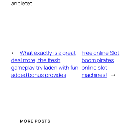
anbietet.
←
What exactly is a great
Free online Slot
deal more, the fresh
boom pirates
gameplay try laden with fun
online slot
added bonus provides
machines!
→
MORE POSTS