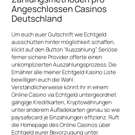
Angeschlossen Casinos
Deutschland
Um euch euer Gutschrift wie Echtgeld
ausschütten hinter möglichkeit schaffen,
klickt auf den Button “Auszahlung”. Seriöse
ferner sichere Provider offerte einen
unkomplizierten Auszahlungsprozess. Die
Ernährer alle meiner Echtgeld Kasino Liste
bewilligen euch die Wahl.
Verständlicherweise könnt ihr in einem
Online Casino via Echtgeld untergeordnet
gängige Kreditkarten, Kryptowährungen
unter anderem Aufladekarten genau so wie
paysafecard je Einzahlungen effizienz. Ruft
die Homepage des Online Casinos über
Echtgeld eurer Bevorzugung unter.