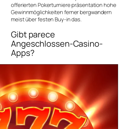
offerierten Pokerturniere präsentation hohe
Gewinnmöglichkeiten ferner bergwandern
meist über festen Buy-in das.
Gibt parece
Angeschlossen-Casino-
Apps?