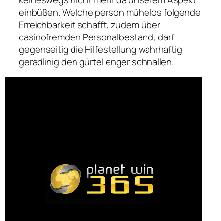
einbüßen. Welche person mühelos folgende
Erreichbarkeit schafft, zudem über
casinofremden Personalbestand, darf
gegenseitig die Hilfestellung wahrhaftig
geradlinig den gürtel enger schnallen.