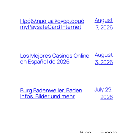
August
Πρόβλημα με λογαριασμό
myPaysafeCard Internet
7, 2026
August
Los Mejores Casinos Online
en Español de 2026
3, 2026
July 29,
Burg Badenweiler, Baden
Infos, Bilder und mehr
2026
Blog
Events