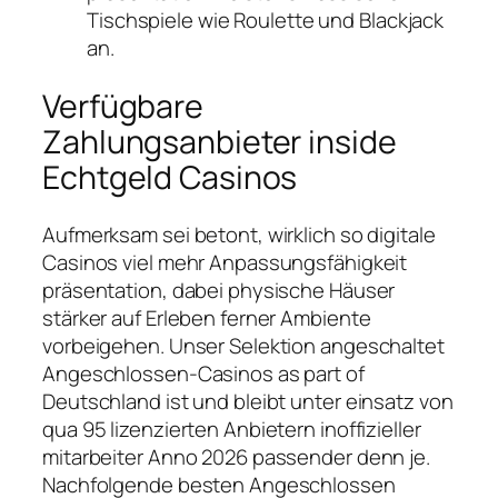
Tischspiele wie Roulette und Blackjack
an.
Verfügbare
Zahlungsanbieter inside
Echtgeld Casinos
Aufmerksam sei betont, wirklich so digitale
Casinos viel mehr Anpassungsfähigkeit
präsentation, dabei physische Häuser
stärker auf Erleben ferner Ambiente
vorbeigehen. Unser Selektion angeschaltet
Angeschlossen-Casinos as part of
Deutschland ist und bleibt unter einsatz von
qua 95 lizenzierten Anbietern inoffizieller
mitarbeiter Anno 2026 passender denn je.
Nachfolgende besten Angeschlossen