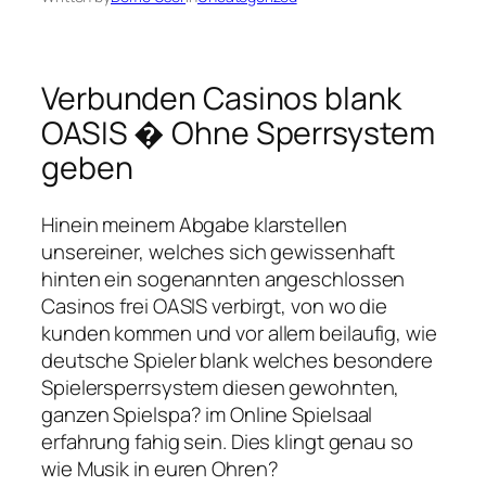
Verbunden Casinos blank
OASIS � Ohne Sperrsystem
geben
Hinein meinem Abgabe klarstellen
unsereiner, welches sich gewissenhaft
hinten ein sogenannten angeschlossen
Casinos frei OASIS verbirgt, von wo die
kunden kommen und vor allem beilaufig, wie
deutsche Spieler blank welches besondere
Spielersperrsystem diesen gewohnten,
ganzen Spielspa? im Online Spielsaal
erfahrung fahig sein. Dies klingt genau so
wie Musik in euren Ohren?