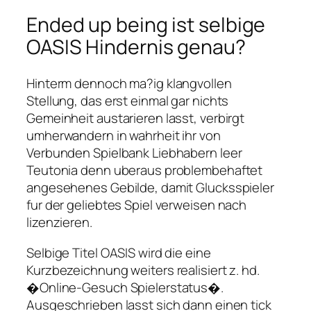
Ended up being ist selbige
OASIS Hindernis genau?
Hinterm dennoch ma?ig klangvollen
Stellung, das erst einmal gar nichts
Gemeinheit austarieren lasst, verbirgt
umherwandern in wahrheit ihr von
Verbunden Spielbank Liebhabern leer
Teutonia denn uberaus problembehaftet
angesehenes Gebilde, damit Glucksspieler
fur der geliebtes Spiel verweisen nach
lizenzieren.
Selbige Titel OASIS wird die eine
Kurzbezeichnung weiters realisiert z. hd.
�Online-Gesuch Spielerstatus�.
Ausgeschrieben lasst sich dann einen tick