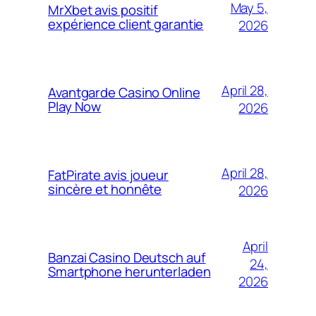
May 5,
MrXbet avis positif
expérience client garantie
2026
April 28,
Avantgarde Casino Online
Play Now
2026
April 28,
FatPirate avis joueur
sincère et honnête
2026
April
Banzai Casino Deutsch auf
24,
Smartphone herunterladen
2026