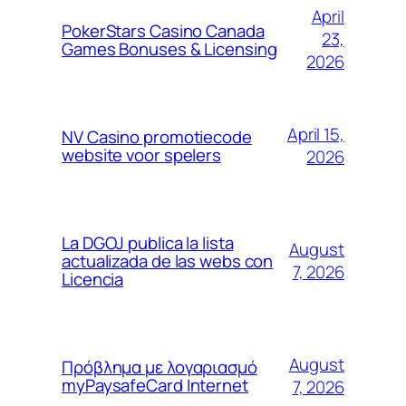
April
PokerStars Casino Canada
23,
Games Bonuses & Licensing
2026
April 15,
NV Casino promotiecode
website voor spelers
2026
La DGOJ publica la lista
August
actualizada de las webs con
7, 2026
Licencia
August
Πρόβλημα με λογαριασμό
myPaysafeCard Internet
7, 2026