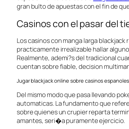
gran bulto de apuestas con el fin de que
Casinos con el pasar del t
Los casinos con manga larga blackjack 
practicamente irrealizable hallar algun
Realmente, ademi?s del tradicional cua
cuentan sobre fiable, decision multiman
Jugar blackjack online sobre casinos espanole
Del mismo modo que pasa llevando poker
automaticas. La fundamento que referen
sobre quienes un crupier reparta termi
amantes, seri�a puramente ejercicio.