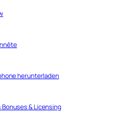
ow
onnête
phone herunterladen
 Bonuses & Licensing