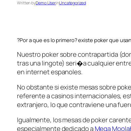
Written by
Demo User
in
Uncategorized
?Por a que es lo primero? existe poker que us
Nuestro poker sobre contrapartida (don
tras una lingote) seri�a cualquier ent
en internet espanoles.
No obstante si existe mesas sobre poker
referente a casinos internacionales, e
extranjero, lo que contraviene una fuer
Igualmente, los mesas de poker carente
especialmente dedicado a
Mega Moolah