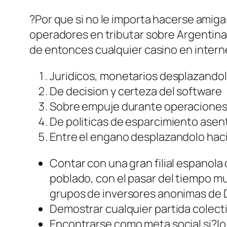
?Por que si no le importa hacerse amiga 
operadores en tributar sobre Argentina 
de entonces cualquier casino en intern
Juridicos, monetarios desplazandolo
De decision y certeza del software
Sobre empuje durante operaciones 
De politicas de esparcimiento asen
Entre el engano desplazandolo haci
Contar con una gran filial espanola
poblado, con el pasar del tiempo m
grupos de inversores anonimas de D
Demostrar cualquier partida colecti
Encontrarse como meta social si?lo