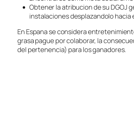
Obtener la atribucion de su DGOJ g
instalaciones desplazandolo hacia 
En Espana se considera entretenimiento 
grasa pague por colaborar, la consecue
del pertenencia) para los ganadores.