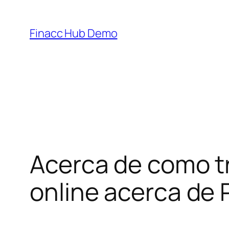
Skip
to
Finacc Hub Demo
content
Acerca de como tr
online acerca de 