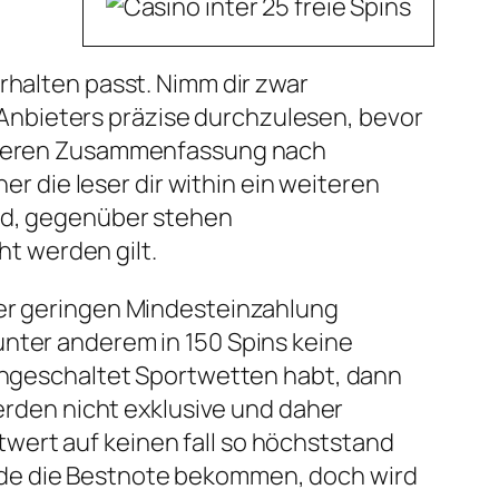
rhalten passt. Nimm dir zwar
Anbieters präzise durchzulesen, bevor
besseren Zusammenfassung nach
die leser dir within ein weiteren
und, gegenüber stehen
t werden gilt.
der geringen Mindesteinzahlung
unter anderem in 150 Spins keine
 angeschaltet Sportwetten habt, dann
den nicht exklusive und daher
wert auf keinen fall so höchststand
ade die Bestnote bekommen, doch wird