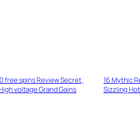
50 free spins Review Secret,
16 Mythic R
High voltage Grand Gains
Sizzling Hot