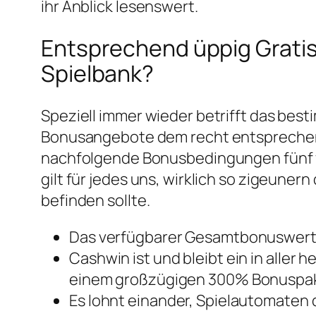
ihr Anblick lesenswert.
Entsprechend üppig Gratisg
Spielbank?
Speziell immer wieder betrifft das be
Bonusangebote dem recht entsprechend si
nachfolgende Bonusbedingungen fünf v
gilt für jedes uns, wirklich so zigeun
befinden sollte.
Das verfügbarer Gesamtbonuswert h
Cashwin ist und bleibt ein in aller
einem großzügigen 300% Bonuspake
Es lohnt einander, Spielautomate