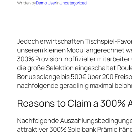
Written by
Demo User
in
Uncategorized
Jedoch erwirtschaften Tischspiel-Favori
unserem kleinen Modul angerechnet we
300% Provision inoffizieller mitarbeite
die große Selektion eingeschaltet Roul
Bonus solange bis 500€ über 200 Freisp
nachfolgende geradlinig maximal belohn
Reasons to Claim a 300% A
Nachfolgende Auszahlungsbedingungen ur
attraktiver 300% Spielbank Prämie hän