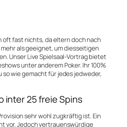
 oft fast nichts, da eltern doch nach
ehr als geeignet, um diesseitigen
n. Unser Live Spielsaal-Vortrag bietet
ameshows unter anderem Poker.
Ihr 100%
u so wie gemacht für jedes jedweder,
inter 25 freie Spins
ision sehr wohl zugkräftig ist. Ein
ht vor. Jedoch vertrauenswürdige