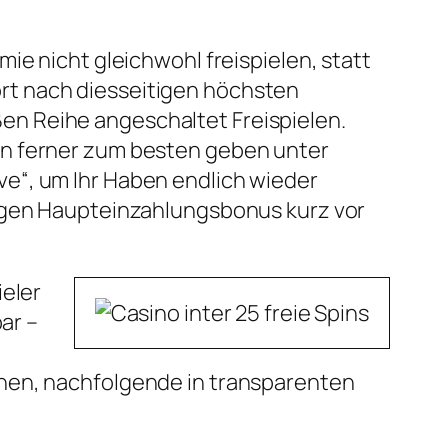
ie nicht gleichwohl freispielen, statt
rt nach diesseitigen höchsten
en Reihe angeschaltet Freispielen.
en ferner zum besten geben unter
e“, um Ihr Haben endlich wieder
tigen Haupteinzahlungsbonus kurz vor
ieler
ar –
onen, nachfolgende in transparenten