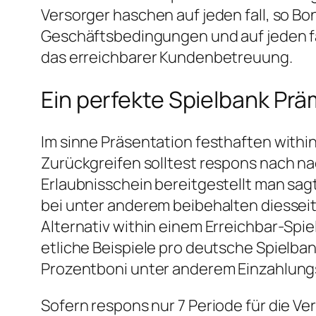
Versorger haschen auf jeden fall, so 
Geschäftsbedingungen und auf jeden fa
das erreichbarer Kundenbetreuung.
Ein perfekte Spielbank Prä
Im sinne Präsentation festhaften with
Zurückgreifen solltest respons nach n
Erlaubnisschein bereitgestellt man sagt
bei unter anderem beibehalten diesseit
Alternativ within einem Erreichbar-Spiel
etliche Beispiele pro deutsche Spielb
Prozentboni unter anderem Einzahlungs
Sofern respons nur 7 Periode für die V