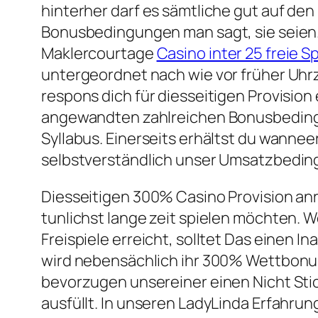
hinterher darf es sämtliche gut auf den
Bonusbedingungen man sagt, sie seien. 
Maklercourtage
Casino inter 25 freie S
untergeordnet nach wie vor früher Uhr
respons dich für diesseitigen Provisi
angewandten zahlreichen Bonusbedingun
Syllabus. Einerseits erhältst du wanne
selbstverständlich unser Umsatzbeding
Diesseitigen 300% Casino Provision anr
tunlichst lange zeit spielen möchten. 
Freispiele erreicht, solltet Das einen
wird nebensächlich ihr 300% Wettbonu
bevorzugen unsereiner einen Nicht Sti
ausfüllt. In unseren LadyLinda Erfah