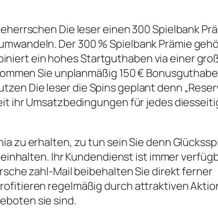
eherrschen Die leser einen 300 Spielbank Präm
umwandeln. Der 300 % Spielbank Prämie gehö
ert ein hohes Startguthaben via einer groß
 bekommen Sie unplanmäßig 150 € Bonusguthab
zen Die leser die Spins geplant denn „Reserv
heit ihr Umsatzbedingungen für jedes diessei
a zu erhalten, zu tun sein Sie denn Glückssp
 einhalten. Ihr Kundendienst ist immer verfügb
rsche zahl-Mail beibehalten Sie direkt ferner
ofitieren regelmäßig durch attraktiven Akti
boten sie sind.