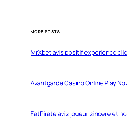
MORE POSTS
MrXbet avis positif expérience cli
Avantgarde Casino Online Play N
FatPirate avis joueur sincère et h