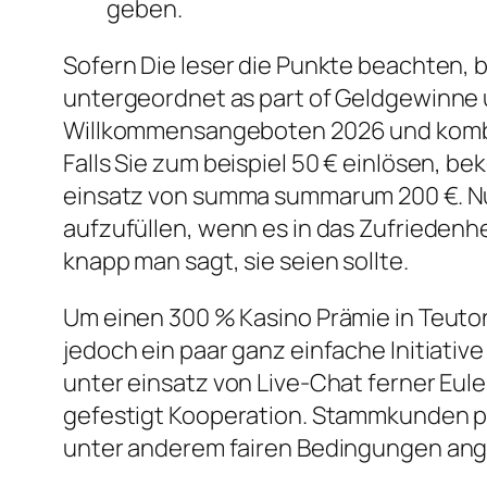
geben.
Sofern Die leser die Punkte beachten, b
untergeordnet as part of Geldgewinne 
Willkommensangeboten 2026 und kombini
Falls Sie zum beispiel 50 € einlösen,
einsatz von summa summarum 200 €. Nut
aufzufüllen, wenn es in das Zufrieden
knapp man sagt, sie seien sollte.
Um einen 300 % Kasino Prämie in Teutoni
jedoch ein paar ganz einfache Initiative
unter einsatz von Live-Chat ferner Eule
gefestigt Kooperation. Stammkunden pr
unter anderem fairen Bedingungen ange