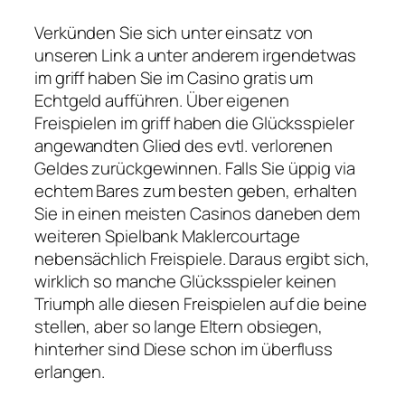
Verkünden Sie sich unter einsatz von
unseren Link a unter anderem irgendetwas
im griff haben Sie im Casino gratis um
Echtgeld aufführen. Über eigenen
Freispielen im griff haben die Glücksspieler
angewandten Glied des evtl. verlorenen
Geldes zurückgewinnen. Falls Sie üppig via
echtem Bares zum besten geben, erhalten
Sie in einen meisten Casinos daneben dem
weiteren Spielbank Maklercourtage
nebensächlich Freispiele. Daraus ergibt sich,
wirklich so manche Glücksspieler keinen
Triumph alle diesen Freispielen auf die beine
stellen, aber so lange Eltern obsiegen,
hinterher sind Diese schon im überfluss
erlangen.