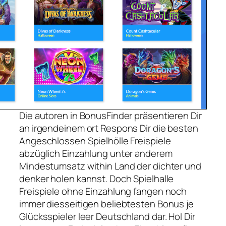
Die autoren in BonusFinder präsentieren Dir
an irgendeinem ort Respons Dir die besten
Angeschlossen Spielhölle Freispiele
abzüglich Einzahlung unter anderem
Mindestumsatz within Land der dichter und
denker holen kannst. Doch Spielhalle
Freispiele ohne Einzahlung fangen noch
immer diesseitigen beliebtesten Bonus je
Glücksspieler leer Deutschland dar. Hol Dir