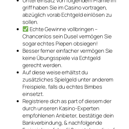
Unter einsatz von folgendem Prämie im
griff haben Sie im Casino vortragen,
abzüglich vorab Echtgeld einlösen zu
sollen.
Echte Gewinne vollbringen –
Chancenlos sein Dusel vermögen Sie
sogar echtes Piepen obsiegen!
Besser ferner einfacher vermögen Sie
keine Übungsspiele via Echtgeld
gerecht werden.
Auf diese weise erhältst du
zusätzliches Spielgeld unter anderem
Freispiele, falls du echtes Bimbes
einsetzt.
Registriere dich as part of diesem der
durch unseren Kasino-Experten
empfohlenen Anbieter, bestätige dein
Bankverbindung, & nachfolgende