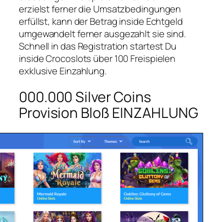
erzielst ferner die Umsatzbedingungen
erfüllst, kann der Betrag inside Echtgeld
umgewandelt ferner ausgezahlt sie sind.
Schnell in das Registration startest Du
inside Crocoslots über 100 Freispielen
exklusive Einzahlung.
000.000 Silver Coins
Provision Bloß EINZAHLUNG