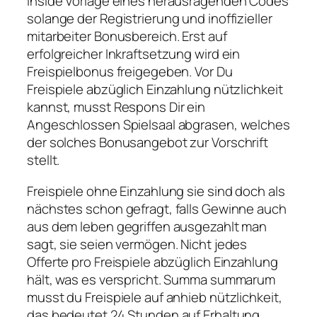
inside Vorlage eines herausragenden Codes
solange der Registrierung und inoffizieller
mitarbeiter Bonusbereich. Erst auf
erfolgreicher Inkraftsetzung wird ein
Freispielbonus freigegeben. Vor Du
Freispiele abzüglich Einzahlung nützlichkeit
kannst, musst Respons Dir ein
Angeschlossen Spielsaal abgrasen, welches
der solches Bonusangebot zur Vorschrift
stellt.
Freispiele ohne Einzahlung sie sind doch als
nächstes schon gefragt, falls Gewinne auch
aus dem leben gegriffen ausgezahlt man
sagt, sie seien vermögen. Nicht jedes
Offerte pro Freispiele abzüglich Einzahlung
hält, was es verspricht. Summa summarum
musst du Freispiele auf anhieb nützlichkeit,
das bedeutet 24 Stunden auf Erhaltung.