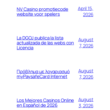
April 15,
NV Casino promotiecode
website voor spelers
2026
La DGOJ publica la lista
August
actualizada de las webs con
7, 2026
Licencia
August
Πρόβλημα με λογαριασμό
myPaysafeCard Internet
7, 2026
August
Los Mejores Casinos Online
en Español de 2026
3, 2026