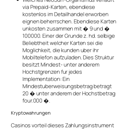
via Prepaid-Karten, ebendiese
kostenlos im Detailhandel erworben
eignen beherrschen. Ebendiese Karten
unkosten zusammen mit � 9 und �
100000. Einer der Grunde z. hd. selbige
Beliebtheit welcher Karten sei die
Moglichkeit, die kunden uber ihr
Mobiltelefon aufzuladen. Dies Struktur
besitzt Mindest- unter anderem
Hochstgrenzen fur jedes
Implementation: Ein
Mindestuberweisungsbetrag betragt
20 � unter anderem der Hochstbetrag
four.000 �.
Kryptowahrungen
Casinos vorteil dieses Zahlungsinstrument