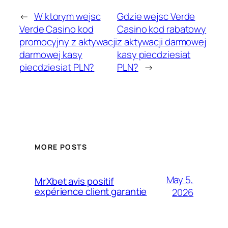
←
W ktorym wejsc
Gdzie wejsc Verde
Verde Casino kod
Casino kod rabatowy
promocyjny z aktywacji
z aktywacji darmowej
darmowej kasy
kasy piecdziesiat
piecdziesiat PLN?
PLN?
→
MORE POSTS
May 5,
MrXbet avis positif
expérience client garantie
2026