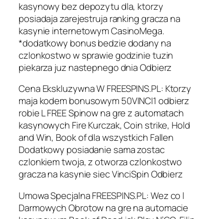
kasynowy bez depozytu dla, ktorzy
posiadaja zarejestruja ranking gracza na
kasynie internetowym CasinoMega.
*dodatkowy bonus bedzie dodany na
czlonkostwo w sprawie godzinie tuzin
piekarza juz nastepnego dnia Odbierz
Cena Ekskluzywna W FREESPINS.PL: Ktorzy
maja kodem bonusowym 50VINCI1 odbierz
robie L FREE Spinow na gre z automatach
kasynowych Fire Kurczak, Coin strike, Hold
and Win, Book of dla wszystkich Fallen
Dodatkowy posiadanie sama zostac
czlonkiem twoja, z otworza czlonkostwo
gracza na kasynie siec VinciSpin Odbierz
Umowa Specjalna FREESPINS.PL: Wez co l
Darmowych Obrotow na gre na automacie