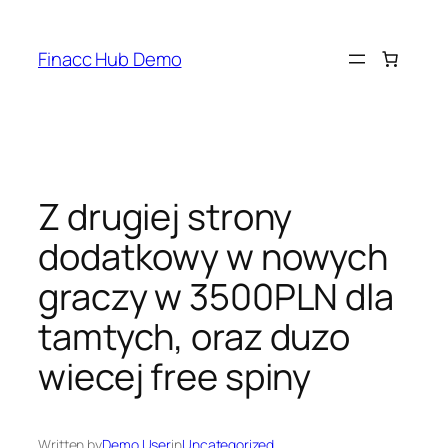
Skip
to
Finacc Hub Demo
content
Z drugiej strony
dodatkowy w nowych
graczy w 3500PLN dla
tamtych, oraz duzo
wiecej free spiny
Written by
Demo User
in
Uncategorized