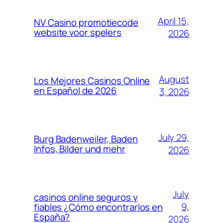
April 15,
NV Casino promotiecode
website voor spelers
2026
August
Los Mejores Casinos Online
en Español de 2026
3, 2026
July 29,
Burg Badenweiler, Baden
Infos, Bilder und mehr
2026
July
casinos online seguros y
9,
fiables ¿Cómo encontrarlos en
España?
2026