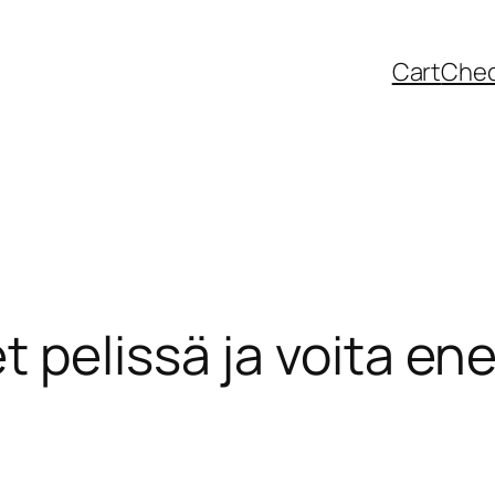
Cart
Che
t pelissä ja voita e