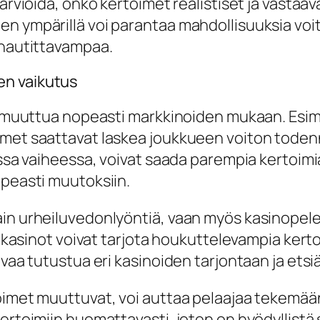
 arvioida, onko kertoimet realistiset ja vastaa
en ympärillä voi parantaa mahdollisuuksia vo
 nautittavampaa.
en vaikutus
t muuttua nopeasti markkinoiden mukaan. Esimer
imet saattavat laskea joukkueen voiton todenn
sessa vaiheessa, voivat saada parempia kertoim
opeasti muutoksiin.
in urheiluvedonlyöntiä, vaan myös kasinopelejä
t kasinot voivat tarjota houkuttelevampia kerto
avaa tutustua eri kasinoiden tarjontaan ja ets
oimet muuttuvat, voi auttaa pelaajaa tekemään 
ertoimiin huomattavasti, joten on hyödyllistä s