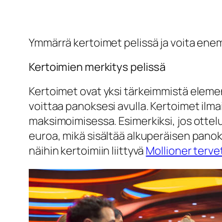
Ymmärrä kertoimet pelissä ja voita en
Kertoimien merkitys pelissä
Kertoimet ovat yksi tärkeimmistä elemen
voittaa panoksesi avulla. Kertoimet ilm
maksimoimisessa. Esimerkiksi, jos ottelun
euroa, mikä sisältää alkuperäisen panok
näihin kertoimiin liittyvä
Mollioner terv