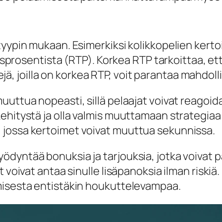
yypin mukaan. Esimerkiksi kolikkopelien kertoim
utusprosentista (RTP). Korkea RTP tarkoittaa, e
elejä, joilla on korkea RTP, voit parantaa mahdoll
uttua nopeasti, sillä pelaajat voivat reagoida
hitystä ja olla valmis muuttamaan strategiaa t
 jossa kertoimet voivat muuttua sekunnissa.
dyntää bonuksia ja tarjouksia, jotka voivat pa
t voivat antaa sinulle lisäpanoksia ilman risk
misesta entistäkin houkuttelevampaa.