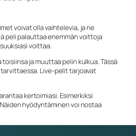
et voivat olla vaihtelevia, ja ne
ttä peli palauttaa enemmän voittoja
isuuksiasi voittaa.
 toisiinsa ja muuttaa pelin kulkua. Tässä
arvittaessa. Live-pelit tarjoavat
rantaa kertoimiasi. Esimerkiksi
iä. Näiden hyödyntäminen voi nostaa