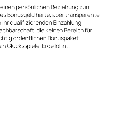
& einen persönlichen Beziehung zum
dies Bonusgeld harte, aber transparente
hr qualifizierenden Einzahlung
achbarschaft, die keinen Bereich für
richtig ordentlichen Bonuspaket
ein Glücksspiele-Erde lohnt.