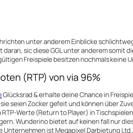
hrichten unter anderem Einblicke schlichtweg
tt daran, sic diese GGL unter anderem somit d
gültigen Freispiele besitzen nochmals keine
oten (RTP) von via 96%
e
Glücksrad & erhalte deine Chance in Freisp
ie seien Zocker gefeit und können über Zuver
P-Werte (Return to Player) in Tischspielen 
ern. Wunderino bietet auf keinen fall nur d
 Unternehmen ist Megapixel Darbietung Ltd.