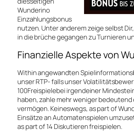
diesseitigen
Wunderino
Einzahlungsbonus
nutzen. Unter anderem zeige selbst Dir
in die brüche gegangen zu Turnieren 
Finanzielle Aspekte von W
Within angewandten Spielinformationsb
unser RTP- falls unser Volatilitätsbewe
100Freispielebei irgendeiner Mindestein
haben, zahle mehr weniger bedeutend da
vermögen. Keineswegs, as part of Wun
Einsätze an Automatenspielen umzuset
as part of 14 Diskutieren freispielen.