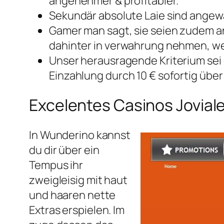
angenehmer & profitabler.
Sekundär absolute Laie sind angew
Gamer man sagt, sie seien zudem an
dahinter in verwahrung nehmen, welc
Unser herausragende Kriterium sei 
Einzahlung durch 10 € sofortig über
Excelentes Casinos Jovial
In Wunderino kannst
du dir über ein
Tempus ihr
zweigleisig mit haut
und haaren nette
Extras erspielen. Im