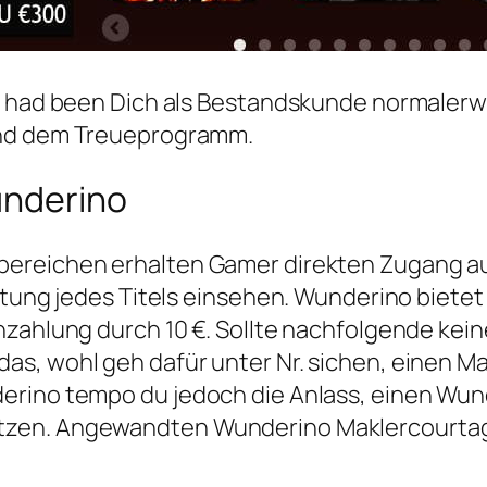
, had been Dich als Bestandskunde normalerwei
und dem Treueprogramm.
underino
ereichen erhalten Gamer direkten Zugang au
rtung jedes Titels einsehen. Wunderino bietet
zahlung durch 10 €. Sollte nachfolgende kein
s, wohl geh dafür unter Nr. sichen, einen Ma
derino tempo du jedoch die Anlass, einen W
zen. Angewandten Wunderino Maklercourtage