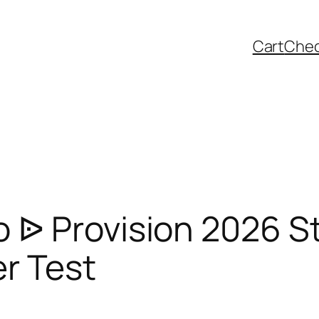
Cart
Che
 ᐉ Provision 2026 St
r Test