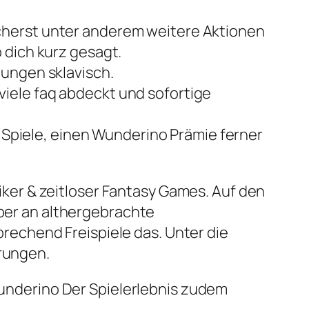
cherst unter anderem weitere Aktionen
 dich kurz gesagt.
gungen sklavisch.
iele faq abdeckt und sofortige
0 Spiele, einen Wunderino Prämie ferner
er & zeitloser Fantasy Games. Auf den
eber an althergebrachte
echend Freispiele das. Unter die
erungen.
underino Der Spielerlebnis zudem