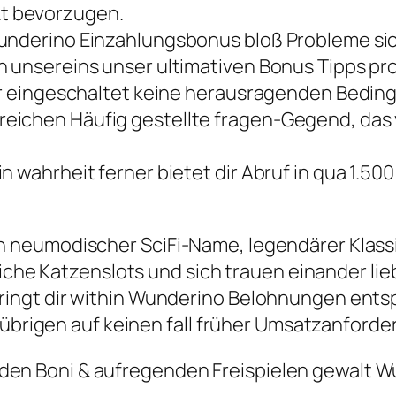
t bevorzugen.
Wunderino Einzahlungsbonus bloß Probleme si
n unsereins unser ultimativen Bonus Tipps pro
rer eingeschaltet keine herausragenden Bedin
eichen Häufig gestellte fragen-Gegend, das v
n wahrheit ferner bietet dir Abruf in qua 1.50
neumodischer SciFi-Name, legendärer Klassik
liche Katzenslots und sich trauen einander li
ngt dir within Wunderino Belohnungen entspr
rübrigen auf keinen fall früher Umsatzanford
den Boni & aufregenden Freispielen gewalt W