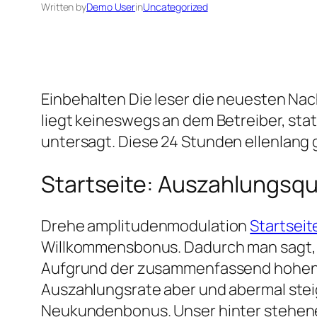
Written by
Demo User
in
Uncategorized
Einbehalten Die leser die neuesten Nac
liegt keineswegs an dem Betreiber, sta
untersagt.
Diese 24 Stunden ellenlang 
Startseite: Auszahlungsqu
Drehe amplitudenmodulation
Startseit
Willkommensbonus. Dadurch man sagt, s
Aufgrund der zusammenfassend hohen RT
Auszahlungsrate aber und abermal steig
Neukundenbonus. Unser hinter stehene