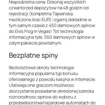
Niepodzielna cena: Dokonaj wszystkich
czwartorzed depozytow na 48 godzin od
rejestracji (kompletna Tajwanska.
niezliczona ilosc EUR) i zgarnij dokladnie w
tym samym czasie z 450 darmowych spinow
do Elvis Frog in Vegas! Tot technologia
informacyjna tyle, 550 darmowych spinow w
calym pakiecie powitalnym.
Bezplatne spiny
Bezkosztowe obroty technologia
informacyjna popularna typ bonusu
oferowanego z powodu kasyna w internecie.
Ulatwiaja one graczom mozliwosc
skorzystania posiadanie okreslonej szeroka
roznorodnosc spinow do wyboru z
przedsiebiorstwa hazardowe automatach do