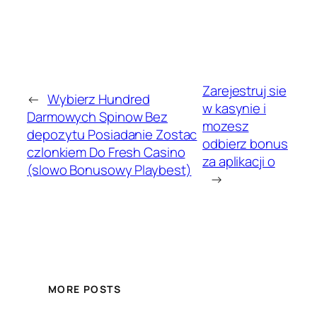
Zarejestruj sie
←
Wybierz Hundred
w kasynie i
Darmowych Spinow Bez
mozesz
depozytu Posiadanie Zostac
odbierz bonus
czlonkiem Do Fresh Casino
za aplikacji o
(slowo Bonusowy Playbest)
→
MORE POSTS