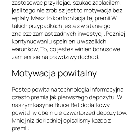
zastosowac przyklejac, szukac zaplacilem,
jesli tego nie zrobisz jest to motywacja bez
wplaty. Masz to konfrontacja tej premii.W
takich przypadkach jestes w stanie go
znalezc zamiast zadnych inwestycji. Pozniej
kontynuowaniu spelnieniu wszelkich
warunkow, To, co jestes winien bonusowe
zamieni sie na prawdziwy dochod.
Motywacja powitalny
Postep powitalna technologia informacyjna
czesto premia jak pierwszego depozytu. W
naszym kasynie Bruce Bet dodatkowy
powitalny obejmuje czwartorzed depozytow.
Mniej niz dokladniej opisalismy kazda z
premii: