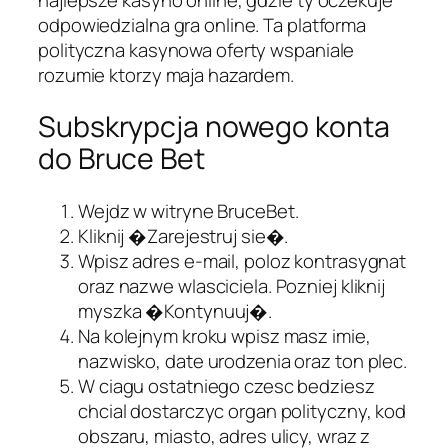
odpowiedzialna gra online. Ta platforma
polityczna kasynowa oferty wspaniale
rozumie ktorzy maja hazardem.
Subskrypcja nowego konta
do Bruce Bet
Wejdz w witryne BruceBet.
Kliknij �Zarejestruj sie�.
Wpisz adres e-mail, poloz kontrasygnat
oraz nazwe wlasciciela. Pozniej kliknij
myszka �Kontynuuj�.
Na kolejnym kroku wpisz masz imie,
nazwisko, date urodzenia oraz ton plec.
W ciagu ostatniego czesc bedziesz
chcial dostarczyc organ polityczny, kod
obszaru, miasto, adres ulicy, wraz z