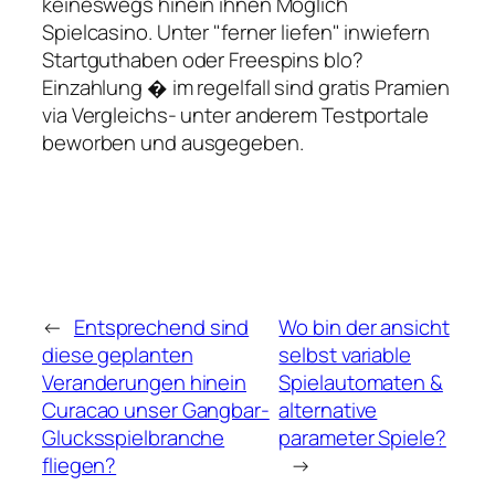
keineswegs hinein ihnen Moglich
Spielcasino. Unter "ferner liefen" inwiefern
Startguthaben oder Freespins blo?
Einzahlung � im regelfall sind gratis Pramien
via Vergleichs- unter anderem Testportale
beworben und ausgegeben.
←
Entsprechend sind
Wo bin der ansicht
diese geplanten
selbst variable
Veranderungen hinein
Spielautomaten &
Curacao unser Gangbar-
alternative
Glucksspielbranche
parameter Spiele?
fliegen?
→