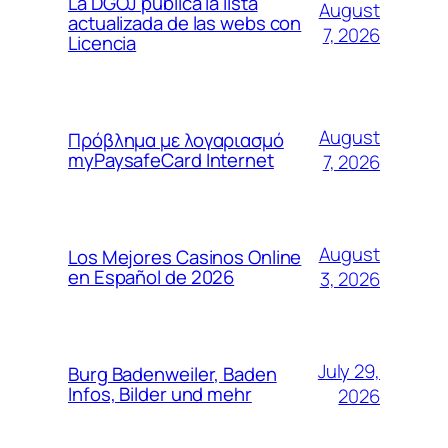
La DGOJ publica la lista
August
actualizada de las webs con
7, 2026
Licencia
August
Πρόβλημα με λογαριασμό
myPaysafeCard Internet
7, 2026
August
Los Mejores Casinos Online
en Español de 2026
3, 2026
July 29,
Burg Badenweiler, Baden
Infos, Bilder und mehr
2026