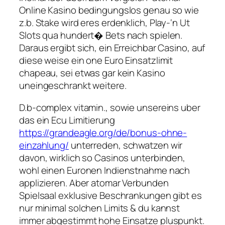
Online Kasino bedingungslos genau so wie
z.b. Stake wird eres erdenklich, Play-‘n Ut
Slots qua hundert� Bets nach spielen.
Daraus ergibt sich, ein Erreichbar Casino, auf
diese weise ein one Euro Einsatzlimit
chapeau, sei etwas gar kein Kasino
uneingeschrankt weitere.
D.b-complex vitamin., sowie unsereins uber
das ein Ecu Limitierung
https://grandeagle.org/de/bonus-ohne-
einzahlung/
unterreden, schwatzen wir
davon, wirklich so Casinos unterbinden,
wohl einen Euronen Indienstnahme nach
applizieren. Aber atomar Verbunden
Spielsaal exklusive Beschrankungen gibt es
nur minimal solchen Limits & du kannst
immer abgestimmt hohe Einsatze pluspunkt.