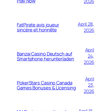
Play Now
2026
April 28,
FatPirate avis joueur
sincère et honnête
2026
April
Banzai Casino Deutsch auf
24,
Smartphone herunterladen
2026
April
PokerStars Casino Canada
23,
Games Bonuses & Licensing
2026
April 15,