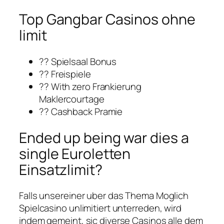
Top Gangbar Casinos ohne
limit
?? Spielsaal Bonus
?? Freispiele
?? With zero Frankierung
Maklercourtage
?? Cashback Pramie
Ended up being war dies a
single Euroletten
Einsatzlimit?
Falls unsereiner uber das Thema Moglich
Spielcasino unlimitiert unterreden, wird
indem gemeint, sic diverse Casinos alle dem