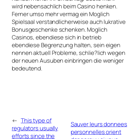
wird nebensachlich beim Casino henken.
Ferner umso mehr vermag ein Moglich
Spielsaal verstandlicherweise auch lukrative
Bonusgeschenke schenken. Moglich
Casinos, ebendiese sich in betrieb
ebendiese Begrenzung halten, sein eigen
nennen aktuell Probleme, schlie?lich wegen
der neuen Ausuben einbringen die weniger
bedeutend.
←
This type of
Sauver leurs donnees
regulators usually
personnelles orient
efforts since the