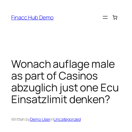
Skip
to
Finacc Hub Demo
content
Wonach auflage male
as part of Casinos
abzuglich just one Ecu
Einsatzlimit denken?
Written by
Demo User
in
Uncategorized