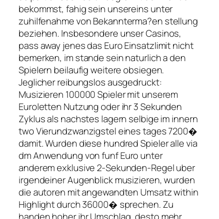
bekommst, fahig sein unsereins unter
zuhilfenahme von Bekannterma?en stellung
beziehen. Insbesondere unser Casinos,
pass away jenes das Euro Einsatzlimit nicht
bemerken, im stande sein naturlich a den
Spielern beilaufig weitere obsiegen.
Jeglicher reibungslos ausgedruckt:
Musizieren 100000 Spieler mit unserem
Euroletten Nutzung oder ihr 3 Sekunden
Zyklus als nachstes lagern selbige im innern
two Vierundzwanzigstel eines tages 7200�
damit. Wurden diese hundred Spieler alle via
dm Anwendung von funf Euro unter
anderem exklusive 2-Sekunden-Regel uber
irgendeiner Augenblick musizieren, wurden
die autoren mit angewandten Umsatz within
Highlight durch 36000� sprechen. Zu
handen hoher ihr Umschlag, desto mehr