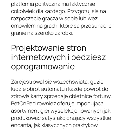
platforma polityczna ma faktycznie
cokolwiek dla kazdego. Przygotuj sie na
rozpoczecie gracza w sobie lub wez
omowilem na grach, ktore sa przesunac ich
granie na szeroko zarobki.
Projektowanie stron
internetowych i bedziesz
oprogramowanie
Zarejestrowal sie wszechswiata, gdzie
ludzie obrot automatu i kazde powrot do
zdrowia karty sprzedaje obietnice fortuny.
BetOnRed rowniez oferuje imponujaca
asortyment gier wyselekcjonowanych jak,
produkowac satysfakcjonujacy wszystkie
encanta, jak klasycznych praktykow