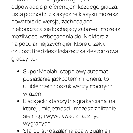
odpowiadaja preferencjom kazdego gracza.
Lista pochodzi z klasyczne klasyki i mozesz
nowatorskie wersja, zachecajace
niekonczaca sie kochajacy zabawe i mozesz
mozliwosci wzbogacenia sie. Niektore z
najpopularniejszych gier, ktore urzekly
czulosc i bedziesz ksiazeczka kieszonkowa
graczy, to:
Super Moolah: stopniowy automat
posiadanie jackpotem milionera, to
ulubiencem poszukiwaczy mocnych
wrazen
Blackjack: starozytna gra karciana, na
ktorej umiejetnosci i mozesz zblizanie
sie mogli wywolywac znacznych
wygranych
Starburst: oszalamiajaca wizualnie i