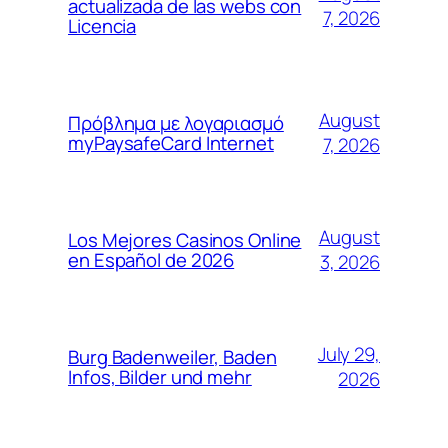
actualizada de las webs con
7, 2026
Licencia
August
Πρόβλημα με λογαριασμό
myPaysafeCard Internet
7, 2026
August
Los Mejores Casinos Online
en Español de 2026
3, 2026
July 29,
Burg Badenweiler, Baden
Infos, Bilder und mehr
2026