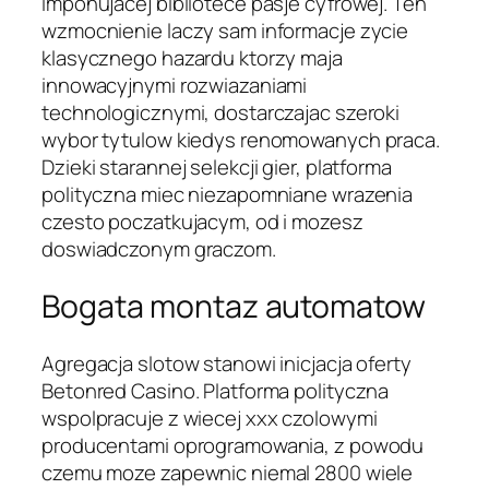
imponujacej bibliotece pasje cyfrowej. Ten
wzmocnienie laczy sam informacje zycie
klasycznego hazardu ktorzy maja
innowacyjnymi rozwiazaniami
technologicznymi, dostarczajac szeroki
wybor tytulow kiedys renomowanych praca.
Dzieki starannej selekcji gier, platforma
polityczna miec niezapomniane wrazenia
czesto poczatkujacym, od i mozesz
doswiadczonym graczom.
Bogata montaz automatow
Agregacja slotow stanowi inicjacja oferty
Betonred Casino. Platforma polityczna
wspolpracuje z wiecej xxx czolowymi
producentami oprogramowania, z powodu
czemu moze zapewnic niemal 2800 wiele