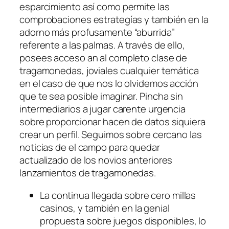
esparcimiento así­ como permite las
comprobaciones estrategías y también en la
adorno más profusamente “aburrida”
referente a las palmas. A través de ello,
posees acceso an al completo clase de
tragamonedas, joviales cualquier temática
en el caso de que nos lo olvidemos acción
que te sea posible imaginar.
Pincha sin
intermediarios a jugar carente urgencia
sobre proporcionar hacen de datos siquiera
crear un perfil. Seguimos sobre cercano las
noticias de el campo para quedar
actualizado de los novios anteriores
lanzamientos de tragamonedas.
La continua llegada sobre cero millas
casinos, y también en la genial
propuesta sobre juegos disponibles, lo