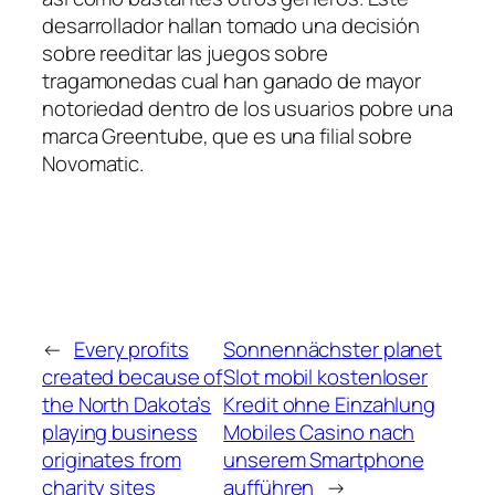
desarrollador hallan tomado una decisión
sobre reeditar las juegos sobre
tragamonedas cual han ganado de mayor
notoriedad dentro de los usuarios pobre una
marca Greentube, que es una filial sobre
Novomatic.
←
Every profits
Sonnennächster planet
created because of
Slot mobil kostenloser
the North Dakota’s
Kredit ohne Einzahlung
playing business
Mobiles Casino nach
originates from
unserem Smartphone
charity sites
aufführen
→