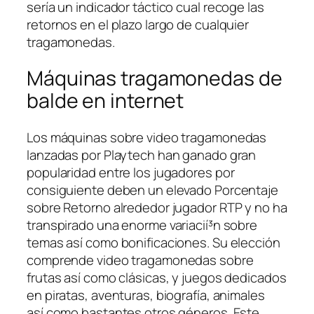
serí­a un indicador táctico cual recoge las
retornos en el plazo largo de cualquier
tragamonedas.
Máquinas tragamonedas de
balde en internet
Los máquinas sobre video tragamonedas
lanzadas por Playtech han ganado gran
popularidad entre los jugadores por
consiguiente deben un elevado Porcentaje
sobre Retorno alrededor jugador RTP y no ha
transpirado una enorme variacií³n sobre
temas así­ como bonificaciones. Su elección
comprende video tragamonedas sobre
frutas así­ como clásicas, y juegos dedicados
en piratas, aventuras, biografía, animales
así­ como bastantes otros géneros. Este