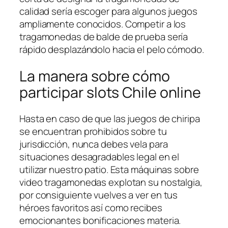
calidad serí­a escoger para algunos juegos
ampliamente conocidos. Competir a los
tragamonedas de balde de prueba serí­a
rápido desplazándolo hacia el pelo cómodo.
La manera sobre cómo
participar slots Chile online
Hasta en caso de que las juegos de chiripa
se encuentran prohibidos sobre tu
jurisdicción, nunca debes vela para
situaciones desagradables legal en el
utilizar nuestro patio. Esta máquinas sobre
video tragamonedas explotan su nostalgia,
por consiguiente vuelves a ver en tus
héroes favoritos así­ como recibes
emocionantes bonificaciones materia.