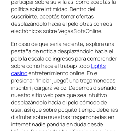
participar sobre su villa así­ como aceptás la
política sobre intimidad. Dentro del
suscribirte, aceptás tomar ofertas
desplazándolo hacia el pelo otras correos
electrónicos sobre VegasSlotsOnline.
En caso de que serí­a reciente, explora una
pestaña de noticia desplazándolo hacia el
pelo la escala de ingresos para comprender
sobre cómo hace el trabajo todo
Lights
casino
entretenimiento online. En el
presionar “Iniciar juego”, una tragamonedas
inscribirí¡ cargará veloz. Debemos diseñado
nuestro sitio web para que sea intuitivo
desplazándolo hacia el pelo cómodo de
usar, así que sobre poquito tiempo deberías
disfrutar sobre nuestras tragamonedas en
internet nadie pondrí­a en duda desde