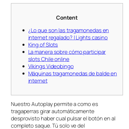
Content
¿Lo que son las tragamonedas en
internet regalado? | Lights casino
King of Slots
La manera sobre cómo participar
slots Chile online
Vikings Videobingo
Máquinas tragamonedas de balde en
internet
Nuestro Autoplay permite a como es
tragaperras girar automáticamente
desprovisto haber cual pulsar el botón en al
completo saque. Tú solo ve del