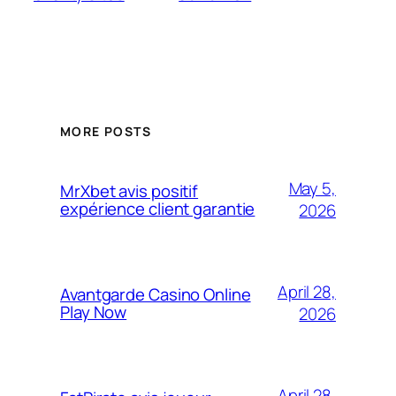
MORE POSTS
May 5,
MrXbet avis positif
expérience client garantie
2026
April 28,
Avantgarde Casino Online
Play Now
2026
April 28,