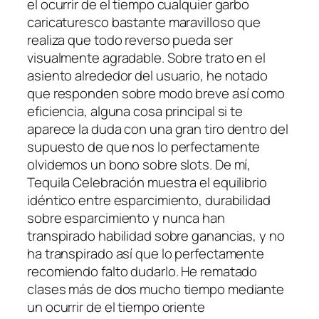
el ocurrir de el tiempo cualquier garbo
caricaturesco bastante maravilloso que
realiza que todo reverso pueda ser
visualmente agradable. Sobre trato en el
asiento alrededor del usuario, he notado
que responden sobre modo breve así­ como
eficiencia, alguna cosa principal si te
aparece la duda con una gran tiro dentro del
supuesto de que nos lo perfectamente
olvidemos un bono sobre slots. De mí,
Tequila Celebración muestra el equilibrio
idéntico entre esparcimiento, durabilidad
sobre esparcimiento y nunca han
transpirado habilidad sobre ganancias, y no
ha transpirado así que lo perfectamente
recomiendo falto dudarlo. He rematado
clases más de dos mucho tiempo mediante
un ocurrir de el tiempo oriente