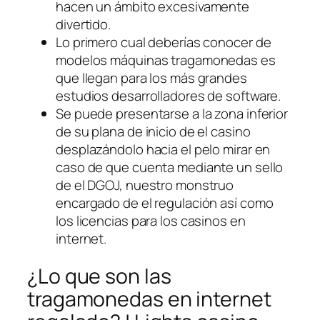
hacen un ámbito excesivamente
divertido.
Lo primero cual deberías conocer de
modelos máquinas tragamonedas es
que llegan para los más grandes
estudios desarrolladores de software.
Se puede presentarse a la zona inferior
de su plana de inicio de el casino
desplazándolo hacia el pelo mirar en
caso de que cuenta mediante un sello
de el DGOJ, nuestro monstruo
encargado de el regulación así­ como
los licencias para los casinos en
internet.
¿Lo que son las
tragamonedas en internet