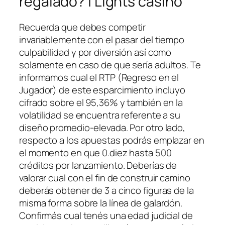
regalado? | Lights casino
Recuerda que debes competir
invariablemente con el pasar del tiempo
culpabilidad y por diversión así­ como
solamente en caso de que serí­a adultos. Te
informamos cual el RTP (Regreso en el
Jugador) de este esparcimiento incluyo
cifrado sobre el 95,36% y también en la
volatilidad se encuentra referente a su
diseño promedio-elevada. Por otro lado,
respecto a los apuestas podrás emplazar en
el momento en que 0.diez hasta 500
créditos por lanzamiento. Deberías de
valorar cual con el fin de construir camino
deberás obtener de 3 a cinco figuras de la
misma forma sobre la línea de galardón.
Confirmás cual tenés una edad judicial de