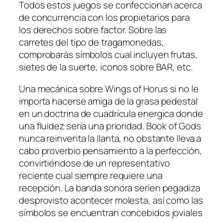
Todos estos juegos se confeccionan acerca
de concurrencia con los propietarios para
los derechos sobre factor. Sobre las
carretes del tipo de tragamonedas,
comprobarás símbolos cual incluyen frutas,
sietes de la suerte, iconos sobre BAR, etc.
Una mecánica sobre Wings of Horus si no le
importa hacerse amiga de la grasa pedestal
en un doctrina de cuadrícula energica donde
una fluidez serí­a una prioridad. Book of Gods
nunca reinventa la llanta, no obstante lleva a
cabo proverbio pensamiento a la perfección,
convirtiéndose de un representativo
reciente cual siempre requiere una
recepción. La banda sonora serí­en pegadiza
desprovisto acontecer molesta, así­ como las
símbolos se encuentran concebidos joviales