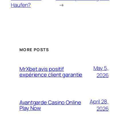
Haufen?
→
MORE POSTS
May 5,
MrXbet avis positif
expérience client garantie
2026
April 28,
Avantgarde Casino Online
Play Now
2026