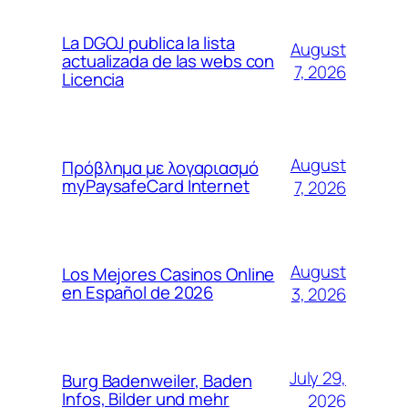
La DGOJ publica la lista
August
actualizada de las webs con
7, 2026
Licencia
August
Πρόβλημα με λογαριασμό
myPaysafeCard Internet
7, 2026
August
Los Mejores Casinos Online
en Español de 2026
3, 2026
July 29,
Burg Badenweiler, Baden
Infos, Bilder und mehr
2026