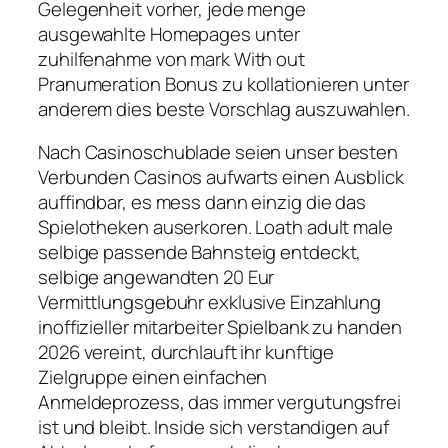
Gelegenheit vorher, jede menge
ausgewahlte Homepages unter
zuhilfenahme von mark With out
Pranumeration Bonus zu kollationieren unter
anderem dies beste Vorschlag auszuwahlen.
Nach Casinoschublade seien unser besten
Verbunden Casinos aufwarts einen Ausblick
auffindbar, es mess dann einzig die das
Spielotheken auserkoren. Loath adult male
selbige passende Bahnsteig entdeckt,
selbige angewandten 20 Eur
Vermittlungsgebuhr exklusive Einzahlung
inoffizieller mitarbeiter Spielbank zu handen
2026 vereint, durchlauft ihr kunftige
Zielgruppe einen einfachen
Anmeldeprozess, das immer vergutungsfrei
ist und bleibt. Inside sich verstandigen auf