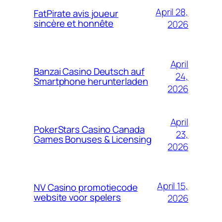
April 28,
FatPirate avis joueur
sincère et honnête
2026
April
Banzai Casino Deutsch auf
24,
Smartphone herunterladen
2026
April
PokerStars Casino Canada
23,
Games Bonuses & Licensing
2026
April 15,
NV Casino promotiecode
website voor spelers
2026