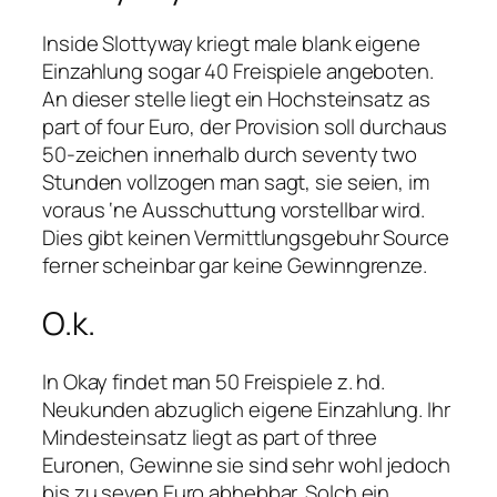
Inside Slottyway kriegt male blank eigene
Einzahlung sogar 40 Freispiele angeboten.
An dieser stelle liegt ein Hochsteinsatz as
part of four Euro, der Provision soll durchaus
50-zeichen innerhalb durch seventy two
Stunden vollzogen man sagt, sie seien, im
voraus ‘ne Ausschuttung vorstellbar wird.
Dies gibt keinen Vermittlungsgebuhr Source
ferner scheinbar gar keine Gewinngrenze.
O.k.
In Okay findet man 50 Freispiele z. hd.
Neukunden abzuglich eigene Einzahlung. Ihr
Mindesteinsatz liegt as part of three
Euronen, Gewinne sie sind sehr wohl jedoch
bis zu seven Euro abhebbar. Solch ein