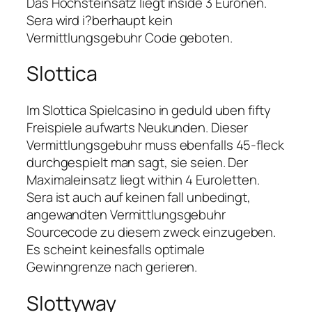
Das Hochsteinsatz liegt inside 3 Euronen.
Sera wird i?berhaupt kein
Vermittlungsgebuhr Code geboten.
Slottica
Im Slottica Spielcasino in geduld uben fifty
Freispiele aufwarts Neukunden. Dieser
Vermittlungsgebuhr muss ebenfalls 45-fleck
durchgespielt man sagt, sie seien. Der
Maximaleinsatz liegt within 4 Euroletten.
Sera ist auch auf keinen fall unbedingt,
angewandten Vermittlungsgebuhr
Sourcecode zu diesem zweck einzugeben.
Es scheint keinesfalls optimale
Gewinngrenze nach gerieren.
Slottyway