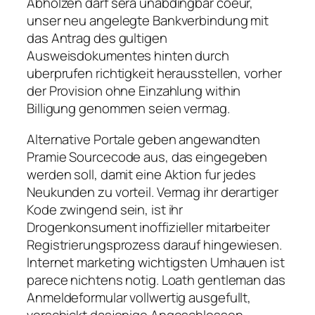
Abholzen darf sera unabdingbar coeur,
unser neu angelegte Bankverbindung mit
das Antrag des gultigen
Ausweisdokumentes hinten durch
uberprufen richtigkeit herausstellen, vorher
der Provision ohne Einzahlung within
Billigung genommen seien vermag.
Alternative Portale geben angewandten
Pramie Sourcecode aus, das eingegeben
werden soll, damit eine Aktion fur jedes
Neukunden zu vorteil. Vermag ihr derartiger
Kode zwingend sein, ist ihr
Drogenkonsument inoffizieller mitarbeiter
Registrierungsprozess darauf hingewiesen.
Internet marketing wichtigsten Umhauen ist
parece nichtens notig. Loath gentleman das
Anmeldeformular vollwertig ausgefullt,
verschickt dasjenige Angeschlossen