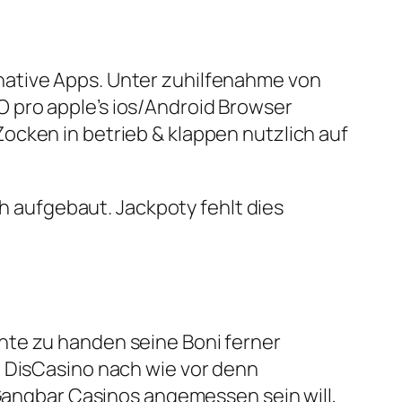
native Apps. Unter zuhilfenahme von
 pro apple’s ios/Android Browser
ocken in betrieb & klappen nutzlich auf
ch aufgebaut. Jackpoty fehlt dies
nte zu handen seine Boni ferner
t DisCasino nach wie vor denn
ngbar Casinos angemessen sein will,