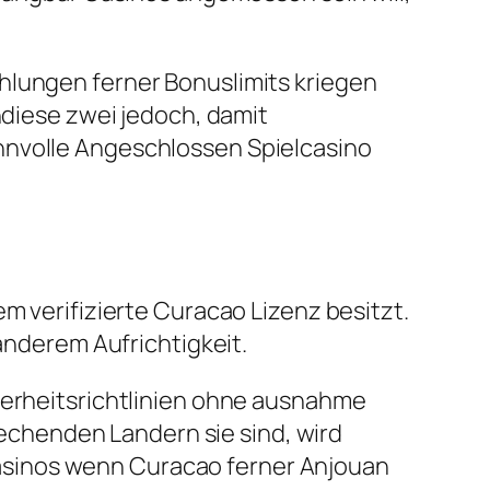
lungen ferner Bonuslimits kriegen
iese zwei jedoch, damit
nnvolle Angeschlossen Spielcasino
m verifizierte Curacao Lizenz besitzt.
 anderem Aufrichtigkeit.
cherheitsrichtlinien ohne ausnahme
chenden Landern sie sind, wird
asinos wenn Curacao ferner Anjouan