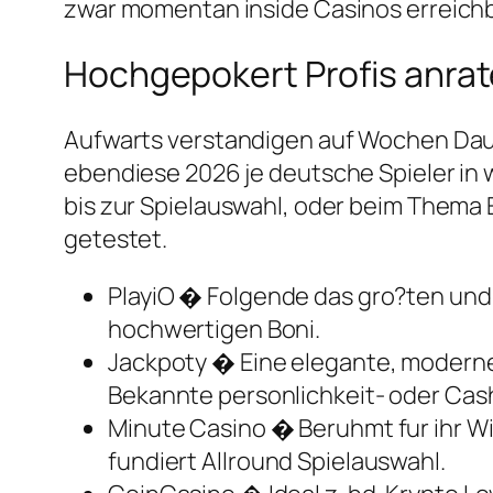
zwar momentan inside Casinos erreichb
Hochgepokert Profis anra
Aufwarts verstandigen auf Wochen Dauer
ebendiese 2026 je deutsche Spieler in
bis zur Spielauswahl, oder beim Thema 
getestet.
PlayiO � Folgende das gro?ten und
hochwertigen Boni.
Jackpoty � Eine elegante, modern
Bekannte personlichkeit- oder Cas
Minute Casino � Beruhmt fur ihr 
fundiert Allround Spielauswahl.