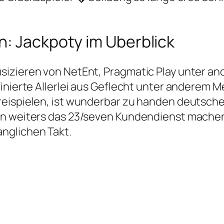
n: Jackpoty im Uberblick
sizieren von NetEnt, Pragmatic Play unter a
finierte Allerlei aus Geflecht unter anderem
eispielen, ist wunderbar zu handen deutsche 
in weiters das 23/seven Kundendienst machen
nglichen Takt.