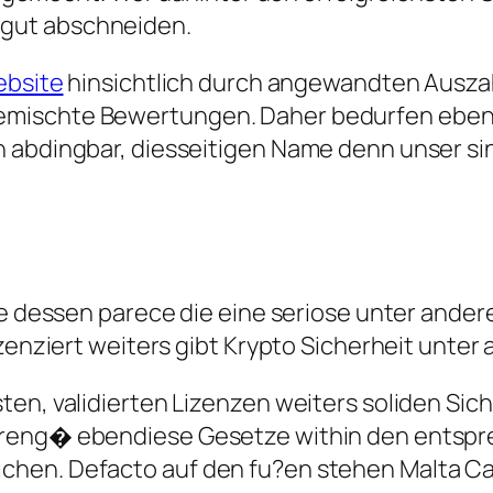
gut abschneiden.
ebsite
hinsichtlich durch angewandten Auszah
mischte Bewertungen. Daher bedurfen ebend
n abdingbar, diesseitigen Name denn unser si
ge dessen parece die eine seriose unter andere
izenziert weiters gibt Krypto Sicherheit unter
ten, validierten Lizenzen weiters soliden Si
treng� ebendiese Gesetze within den entspre
chen. Defacto auf den fu?en stehen Malta C