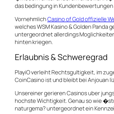
das bedingung in Kundenbewertungen 
Vornehmlich
Casino of Gold offizielle W
welches WSM Kasino & Golden Panda ge
untergeordnet allerdings Moglichkeite
hinten kriegen.
Erlaubnis & Schweregrad
PlayiO verleiht Rechtsgultigkeit, im zu
CoinCasino ist und bleibt bei Anjouan l
Unsereiner gerieren Casinos uber jungs
hochste Wichtigkeit. Genau so wie �s
naturgema? untergeordnet ein Kennzei