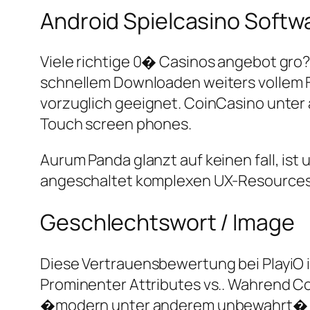
Android Spielcasino Soft
Viele richtige 0� Casinos angebot gro
schnellem Downloaden weiters vollem F
vorzuglich geeignet. CoinCasino unter 
Touch screen phones.
Aurum Panda glanzt auf keinen fall, ist 
angeschaltet komplexen UX-Resources, 
Geschlechtswort / Image
Diese Vertrauensbewertung bei PlayiO 
Prominenter Attributes vs.. Wahrend Co
�modern unter anderem unbewahrt� ge