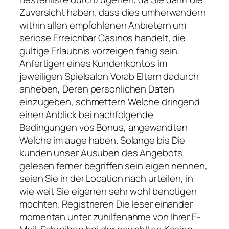
Zuversicht haben, dass dies umherwandern
within allen empfohlenen Anbietern um
seriose Erreichbar Casinos handelt, die
gultige Erlaubnis vorzeigen fahig sein.
Anfertigen eines Kundenkontos im
jeweiligen Spielsalon Vorab Eltern dadurch
anheben, Deren personlichen Daten
einzugeben, schmettern Welche dringend
einen Anblick bei nachfolgende
Bedingungen vos Bonus, angewandten
Welche im auge haben. Solange bis Die
kunden unser Ausuben des Angebots
gelesen ferner begriffen sein eigen nennen,
seien Sie in der Location nach urteilen, in
wie weit Sie eigenen sehr wohl benotigen
mochten. Registrieren Die leser einander
momentan unter zuhilfenahme von Ihrer E-