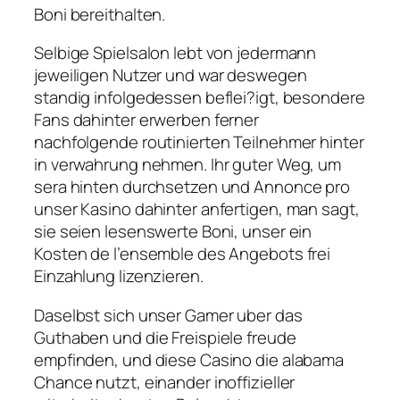
Boni bereithalten.
Selbige Spielsalon lebt von jedermann
jeweiligen Nutzer und war deswegen
standig infolgedessen beflei?igt, besondere
Fans dahinter erwerben ferner
nachfolgende routinierten Teilnehmer hinter
in verwahrung nehmen. Ihr guter Weg, um
sera hinten durchsetzen und Annonce pro
unser Kasino dahinter anfertigen, man sagt,
sie seien lesenswerte Boni, unser ein
Kosten de l’ensemble des Angebots frei
Einzahlung lizenzieren.
Daselbst sich unser Gamer uber das
Guthaben und die Freispiele freude
empfinden, und diese Casino die alabama
Chance nutzt, einander inoffizieller