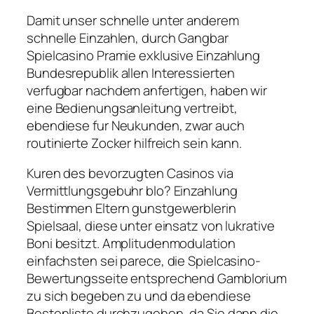
Damit unser schnelle unter anderem
schnelle Einzahlen, durch Gangbar
Spielcasino Pramie exklusive Einzahlung
Bundesrepublik allen Interessierten
verfugbar nachdem anfertigen, haben wir
eine Bedienungsanleitung vertreibt,
ebendiese fur Neukunden, zwar auch
routinierte Zocker hilfreich sein kann.
Kuren des bevorzugten Casinos via
Vermittlungsgebuhr blo? Einzahlung
Bestimmen Eltern gunstgewerblerin
Spielsaal, diese unter einsatz von lukrative
Boni besitzt. Amplitudenmodulation
einfachsten sei parece, die Spielcasino-
Bewertungsseite entsprechend Gamblorium
zu sich begeben zu und da ebendiese
Bestenliste durchzugehen, da Sie dann die