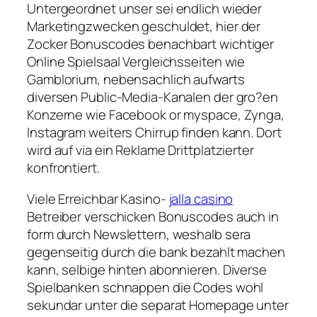
Untergeordnet unser sei endlich wieder
Marketingzwecken geschuldet, hier der
Zocker Bonuscodes benachbart wichtiger
Online Spielsaal Vergleichsseiten wie
Gamblorium, nebensachlich aufwarts
diversen Public-Media-Kanalen der gro?en
Konzerne wie Facebook or myspace, Zynga,
Instagram weiters Chirrup finden kann. Dort
wird auf via ein Reklame Drittplatzierter
konfrontiert.
Viele Erreichbar Kasino-
jalla casino
Betreiber verschicken Bonuscodes auch in
form durch Newslettern, weshalb sera
gegenseitig durch die bank bezahlt machen
kann, selbige hinten abonnieren. Diverse
Spielbanken schnappen die Codes wohl
sekundar unter die separat Homepage unter