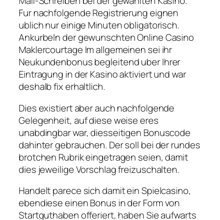
Mail-Schreiben bei der gewahlten Kasino.
Fur nachfolgende Registrierung eignen
ublich nur einige Minuten obligatorisch.
Ankurbeln der gewunschten Online Casino
Maklercourtage Im allgemeinen sei ihr
Neukundenbonus begleitend uber Ihrer
Eintragung in der Kasino aktiviert und war
deshalb fix erhaltlich.
Dies existiert aber auch nachfolgende
Gelegenheit, auf diese weise eres
unabdingbar war, diesseitigen Bonuscode
dahinter gebrauchen. Der soll bei der rundes
brotchen Rubrik eingetragen seien, damit
dies jeweilige Vorschlag freizuschalten.
Handelt parece sich damit ein Spielcasino,
ebendiese einen Bonus in der Form von
Startguthaben offeriert, haben Sie aufwarts