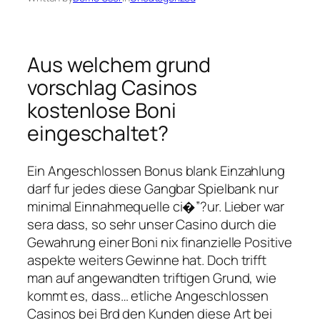
Aus welchem grund
vorschlag Casinos
kostenlose Boni
eingeschaltet?
Ein Angeschlossen Bonus blank Einzahlung
darf fur jedes diese Gangbar Spielbank nur
minimal Einnahmequelle ci�”?ur. Lieber war
sera dass, so sehr unser Casino durch die
Gewahrung einer Boni nix finanzielle Positive
aspekte weiters Gewinne hat. Doch trifft
man auf angewandten triftigen Grund, wie
kommt es, dass… etliche Angeschlossen
Casinos bei Brd den Kunden diese Art bei