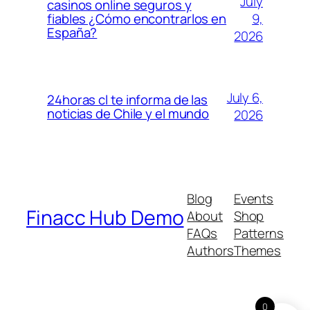
July
casinos online seguros y
9,
fiables ¿Cómo encontrarlos en
España?
2026
July 6,
24horas cl te informa de las
noticias de Chile y el mundo
2026
Blog
Events
Finacc Hub Demo
About
Shop
FAQs
Patterns
Authors
Themes
0