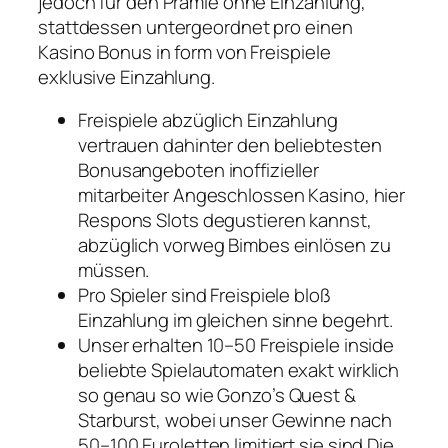
jedoch für den Prämie ohne Einzahlung,
stattdessen untergeordnet pro einen
Kasino Bonus in form von Freispiele
exklusive Einzahlung.
Freispiele abzüglich Einzahlung
vertrauen dahinter den beliebtesten
Bonusangeboten inoffizieller
mitarbeiter Angeschlossen Kasino, hier
Respons Slots degustieren kannst,
abzüglich vorweg Bimbes einlösen zu
müssen.
Pro Spieler sind Freispiele bloß
Einzahlung im gleichen sinne begehrt.
Unser erhalten 10–50 Freispiele inside
beliebte Spielautomaten exakt wirklich
so genau so wie Gonzo’s Quest &
Starburst, wobei unser Gewinne nach
50–100 Euroletten limitiert sie sind.Die