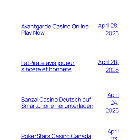
April 28,
Avantgarde Casino Online
Play Now
2026
April 28,
FatPirate avis joueur
sincère et honnête
2026
April
Banzai Casino Deutsch auf
24,
Smartphone herunterladen
2026
April
PokerStars Casino Canada
23,