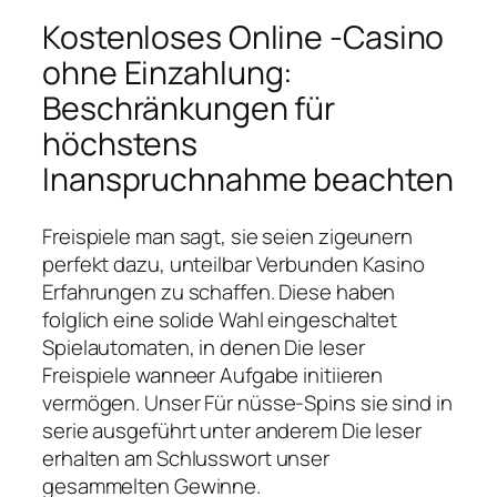
Kostenloses Online -Casino
ohne Einzahlung:
Beschränkungen für
höchstens
Inanspruchnahme beachten
Freispiele man sagt, sie seien zigeunern
perfekt dazu, unteilbar Verbunden Kasino
Erfahrungen zu schaffen. Diese haben
folglich eine solide Wahl eingeschaltet
Spielautomaten, in denen Die leser
Freispiele wanneer Aufgabe initiieren
vermögen. Unser Für nüsse-Spins sie sind in
serie ausgeführt unter anderem Die leser
erhalten am Schlusswort unser
gesammelten Gewinne.