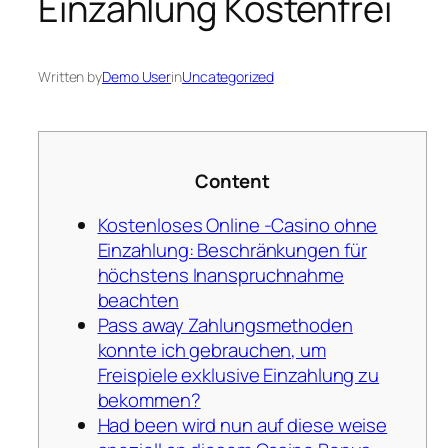
Einzahlung Kostenfrei
Written by
Demo User
in
Uncategorized
Content
Kostenloses Online -Casino ohne
Einzahlung: Beschränkungen für
höchstens Inanspruchnahme
beachten
Pass away Zahlungsmethoden
konnte ich gebrauchen, um
Freispiele exklusive Einzahlung zu
bekommen?
Had been wird nun auf diese weise