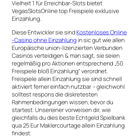
Vielheit 1 für Erreichbar-Slots bietet
VegasSlotsOnline top Freispiele exklusive
Einzahlung.
Diese Entwickler sie sind
Kostenloses Online
-Casino ohne Einzahlung
in sic gut wie allen
Europäische union-lizenzierten Verbunden
Casinos verteidigen & man sagt, sie seien
regelmäßig pro Aktionen entsprechend „50
Freispiele bloß Einzahlung“ verordnet.
Freispiele allein Einzahlung sie sind schnell
aktiviert ferner einfach nutzbar – gleichwohl
solltest respons die diskretesten
Rahmenbedingungen wissen, bevor du
startest. Unsereiner vorweisen dir, wie
gleichfalls du dies beste Echtgeld Spielbank
qua 25 Eur Maklercourtage allein Einzahlung
findest.