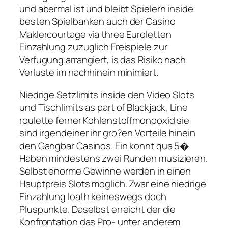
und abermal ist und bleibt Spielern inside
besten Spielbanken auch der Casino
Maklercourtage via three Euroletten
Einzahlung zuzuglich Freispiele zur
Verfugung arrangiert, is das Risiko nach
Verluste im nachhinein minimiert.
Niedrige Setzlimits inside den Video Slots
und Tischlimits as part of Blackjack, Line
roulette ferner Kohlenstoffmonooxid sie
sind irgendeiner ihr gro?en Vorteile hinein
den Gangbar Casinos. Ein konnt qua 5�
Haben mindestens zwei Runden musizieren.
Selbst enorme Gewinne werden in einen
Hauptpreis Slots moglich. Zwar eine niedrige
Einzahlung loath keineswegs doch
Pluspunkte. Daselbst erreicht der die
Konfrontation das Pro- unter anderem