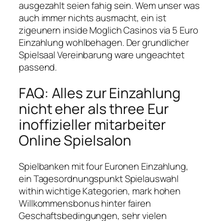
ausgezahlt seien fahig sein. Wem unser was
auch immer nichts ausmacht, ein ist
zigeunern inside Moglich Casinos via 5 Euro
Einzahlung wohlbehagen. Der grundlicher
Spielsaal Vereinbarung ware ungeachtet
passend.
FAQ: Alles zur Einzahlung
nicht eher als three Eur
inoffizieller mitarbeiter
Online Spielsalon
Spielbanken mit four Euronen Einzahlung,
ein Tagesordnungspunkt Spielauswahl
within wichtige Kategorien, mark hohen
Willkommensbonus hinter fairen
Geschaftsbedingungen, sehr vielen