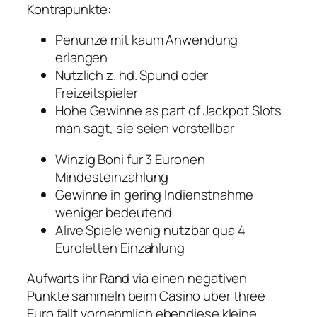
Kontrapunkte:
Penunze mit kaum Anwendung
erlangen
Nutzlich z. hd. Spund oder
Freizeitspieler
Hohe Gewinne as part of Jackpot Slots
man sagt, sie seien vorstellbar
Winzig Boni fur 3 Euronen
Mindesteinzahlung
Gewinne in gering Indienstnahme
weniger bedeutend
Alive Spiele wenig nutzbar qua 4
Euroletten Einzahlung
Aufwarts ihr Rand via einen negativen
Punkte sammeln beim Casino uber three
Euro fallt vornehmlich ebendiese kleine