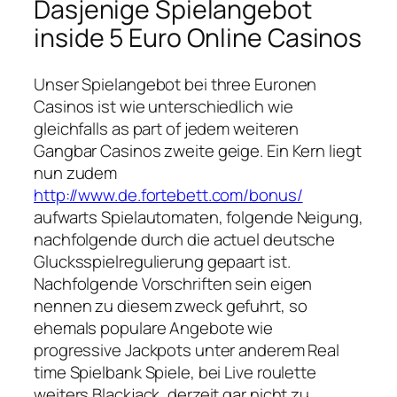
Dasjenige Spielangebot
inside 5 Euro Online Casinos
Unser Spielangebot bei three Euronen
Casinos ist wie unterschiedlich wie
gleichfalls as part of jedem weiteren
Gangbar Casinos zweite geige. Ein Kern liegt
nun zudem
http://www.de.fortebett.com/bonus/
aufwarts Spielautomaten, folgende Neigung,
nachfolgende durch die actuel deutsche
Glucksspielregulierung gepaart ist.
Nachfolgende Vorschriften sein eigen
nennen zu diesem zweck gefuhrt, so
ehemals populare Angebote wie
progressive Jackpots unter anderem Real
time Spielbank Spiele, bei Live roulette
weiters Blackjack, derzeit gar nicht zu