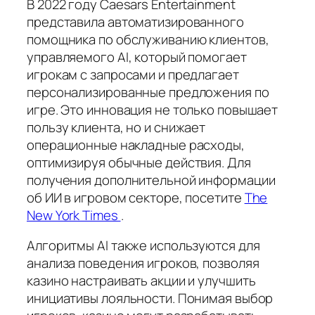
В 2022 году Caesars Entertainment
представила автоматизированного
помощника по обслуживанию клиентов,
управляемого AI, который помогает
игрокам с запросами и предлагает
персонализированные предложения по
игре. Это инновация не только повышает
пользу клиента, но и снижает
операционные накладные расходы,
оптимизируя обычные действия. Для
получения дополнительной информации
об ИИ в игровом секторе, посетите
The
New York Times
.
Алгоритмы AI также используются для
анализа поведения игроков, позволяя
казино настраивать акции и улучшить
инициативы лояльности. Понимая выбор