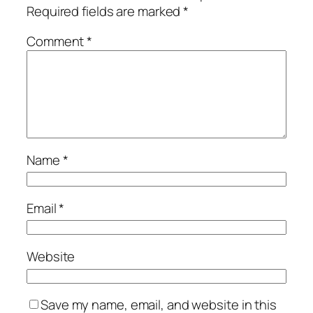
Required fields are marked
*
Comment
*
Name
*
Email
*
Website
Save my name, email, and website in this