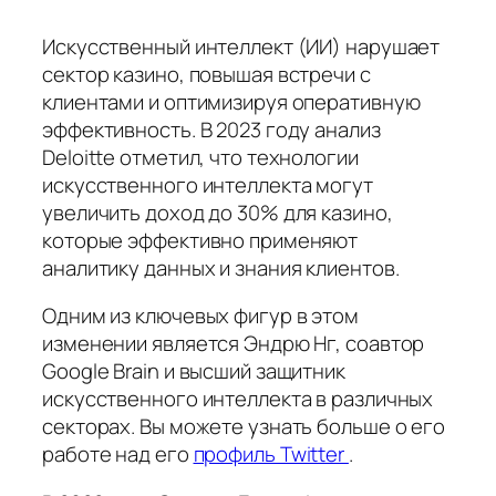
Искусственный интеллект (ИИ) нарушает
сектор казино, повышая встречи с
клиентами и оптимизируя оперативную
эффективность. В 2023 году анализ
Deloitte отметил, что технологии
искусственного интеллекта могут
увеличить доход до 30% для казино,
которые эффективно применяют
аналитику данных и знания клиентов.
Одним из ключевых фигур в этом
изменении является Эндрю Нг, соавтор
Google Brain и высший защитник
искусственного интеллекта в различных
секторах. Вы можете узнать больше о его
работе над его
профиль Twitter
.