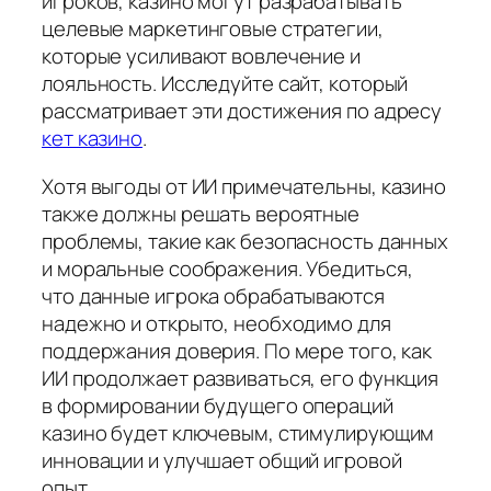
игроков, казино могут разрабатывать
целевые маркетинговые стратегии,
которые усиливают вовлечение и
лояльность. Исследуйте сайт, который
рассматривает эти достижения по адресу
кет казино
.
Хотя выгоды от ИИ примечательны, казино
также должны решать вероятные
проблемы, такие как безопасность данных
и моральные соображения. Убедиться,
что данные игрока обрабатываются
надежно и открыто, необходимо для
поддержания доверия. По мере того, как
ИИ продолжает развиваться, его функция
в формировании будущего операций
казино будет ключевым, стимулирующим
инновации и улучшает общий игровой
опыт.