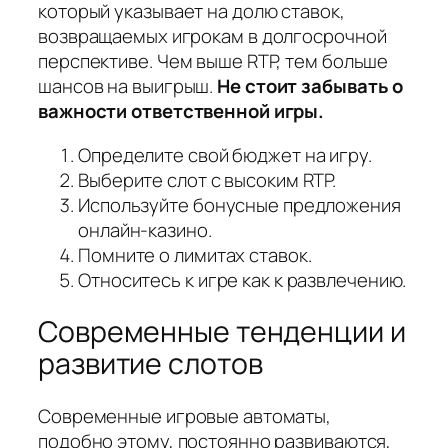
который указывает на долю ставок,
возвращаемых игрокам в долгосрочной
перспективе. Чем выше RTP, тем больше
шансов на выигрыш.
Не стоит забывать о
важности ответственной игры.
Определите свой бюджет на игру.
Выберите слот с высоким RTP.
Используйте бонусные предложения
онлайн-казино.
Помните о лимитах ставок.
Относитесь к игре как к развлечению.
Современные тенденции и
развитие слотов
Современные игровые автоматы,
подобно этому, постоянно развиваются,