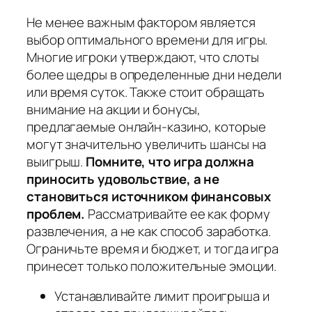
Не менее важным фактором является
выбор оптимального времени для игры.
Многие игроки утверждают, что слоты
более щедры в определенные дни недели
или время суток. Также стоит обращать
внимание на акции и бонусы,
предлагаемые онлайн-казино, которые
могут значительно увеличить шансы на
выигрыш.
Помните, что игра должна
приносить удовольствие, а не
становиться источником финансовых
проблем.
Рассматривайте ее как форму
развлечения, а не как способ заработка.
Ограничьте время и бюджет, и тогда игра
принесет только положительные эмоции.
Устанавливайте лимит проигрыша и