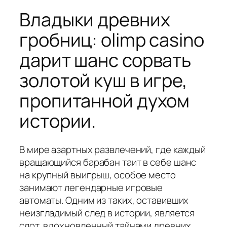
Владыки древних
гробниц: olimp casino
дарит шанс сорвать
золотой куш в игре,
пропитанной духом
истории.
В мире азартных развлечений, где каждый
вращающийся барабан таит в себе шанс
на крупный выигрыш, особое место
занимают легендарные игровые
автоматы. Одним из таких, оставивших
неизгладимый след в истории, является
слот, вдохновленный тайнами древних