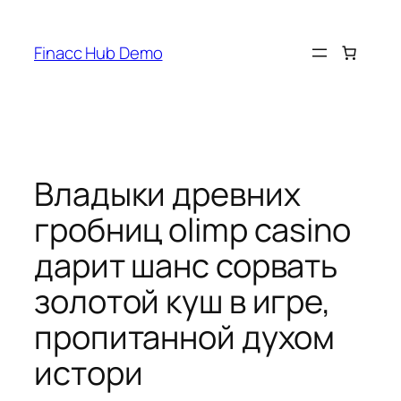
Skip
to
Finacc Hub Demo
content
Владыки древних
гробниц olimp casino
дарит шанс сорвать
золотой куш в игре,
пропитанной духом
истори