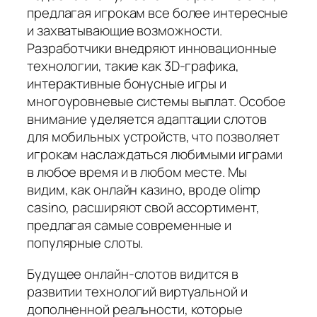
предлагая игрокам все более интересные
и захватывающие возможности.
Разработчики внедряют инновационные
технологии, такие как 3D-графика,
интерактивные бонусные игры и
многоуровневые системы выплат. Особое
внимание уделяется адаптации слотов
для мобильных устройств, что позволяет
игрокам наслаждаться любимыми играми
в любое время и в любом месте. Мы
видим, как онлайн казино, вроде olimp
casino, расширяют свой ассортимент,
предлагая самые современные и
популярные слоты.
Будущее онлайн-слотов видится в
развитии технологий виртуальной и
дополненной реальности, которые