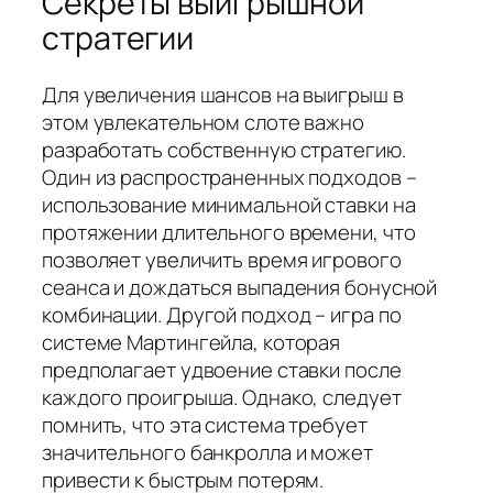
Секреты выигрышной
стратегии
Для увеличения шансов на выигрыш в
этом увлекательном слоте важно
разработать собственную стратегию.
Один из распространенных подходов –
использование минимальной ставки на
протяжении длительного времени, что
позволяет увеличить время игрового
сеанса и дождаться выпадения бонусной
комбинации. Другой подход – игра по
системе Мартингейла, которая
предполагает удвоение ставки после
каждого проигрыша. Однако, следует
помнить, что эта система требует
значительного банкролла и может
привести к быстрым потерям.