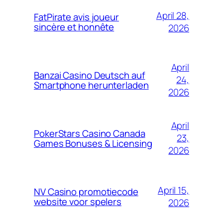
April 28,
FatPirate avis joueur
sincère et honnête
2026
April
Banzai Casino Deutsch auf
24,
Smartphone herunterladen
2026
April
PokerStars Casino Canada
23,
Games Bonuses & Licensing
2026
April 15,
NV Casino promotiecode
website voor spelers
2026