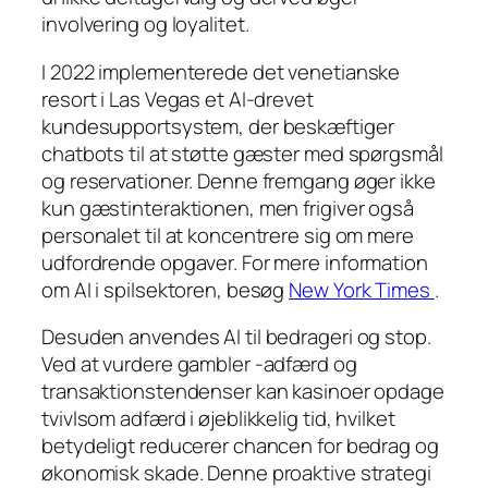
involvering og loyalitet.
I 2022 implementerede det venetianske
resort i Las Vegas et AI-drevet
kundesupportsystem, der beskæftiger
chatbots til at støtte gæster med spørgsmål
og reservationer. Denne fremgang øger ikke
kun gæstinteraktionen, men frigiver også
personalet til at koncentrere sig om mere
udfordrende opgaver. For mere information
om AI i spilsektoren, besøg
New York Times
.
Desuden anvendes AI til bedrageri og stop.
Ved at vurdere gambler -adfærd og
transaktionstendenser kan kasinoer opdage
tvivlsom adfærd i øjeblikkelig tid, hvilket
betydeligt reducerer chancen for bedrag og
økonomisk skade. Denne proaktive strategi