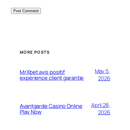
MORE POSTS
May 5,
MrXbet avis positif
expérience client garantie
2026
April 28,
Avantgarde Casino Online
Play Now
2026