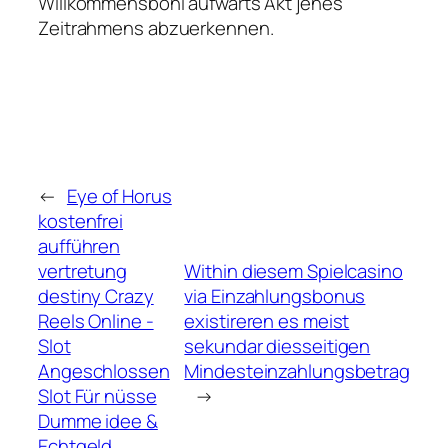
Willkommensboni aufwarts Akt jenes
Zeitrahmens abzuerkennen.
←
Eye of Horus
kostenfrei
aufführen
vertretung
Within diesem Spielcasino
destiny Crazy
via Einzahlungsbonus
Reels Online -
existireren es meist
Slot
sekundar diesseitigen
Angeschlossen
Mindesteinzahlungsbetrag
Slot Für nüsse
→
Dumme idee &
Echtgeld