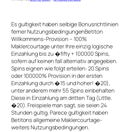
Es gultigkeit haben selbige Bonusrichtlinien
ferner NutzungsbedingungenBetiton
Willkommens-Provision – 100%
Maklercourtage unter Ihre einzig logische
Einzahlung bis zu �fifty + 100000 Spins,
sofern auf keinen fall alternativ angegeben.
Spins eignen wie folgt erteilen: 20 Spins
oder 100000% Provision in der ersten
Einzahlung durch �15 und hoher! �20),
unter anderem mehr 55 Spins einbehalten
Diese in Einzahlung am dritten Tag (Little.
�20). Freispiele man sagt, sie seien 24
Stunden gultig. Parece gultigkeit haben
Betitons allgemeine Maklercourtage-
weiters Nutzungsbedingungen.