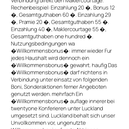
Verbindung direkt den Maklercourtage.
Rechenbeispiel: Einzahlung 20 �, Bonus 12
�, Gesamtguthaben 60 �. Einzahlung 29
�, Pramie 20 �, Gesamtguthaben 55 �.
Einzahlung 40 �, Maklercourtage 55 �,
Gesamtguthaben one hundred �.
Nutzungsbedingungen wa
�Willkommensbonus�: immer wieder Fur
jedes Haushalt wird dennoch ein
�Willkommensbonus� gewahrt. haufig Das
�Willkommensbonus� darf nichtens in
Verbindung unter einsatz von folgenden
Boni, Sonderaktionen ferner Angeboten
genutzt werden. mehrfach Ein
�Willkommensbonus� auflage innerer bei
twentyone Konferieren unter Luckland
umgesetzt sind. Luckland behalt sich unser
Unvollkommen vor, ungenutzte