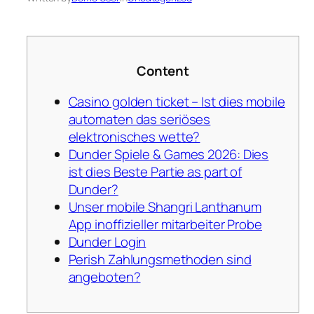
Content
Casino golden ticket – Ist dies mobile
automaten das seriöses
elektronisches wette?
Dunder Spiele & Games 2026: Dies
ist dies Beste Partie as part of
Dunder?
Unser mobile Shangri Lanthanum
App inoffizieller mitarbeiter Probe
Dunder Login
Perish Zahlungsmethoden sind
angeboten?