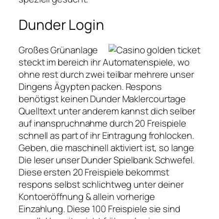
Dunder Login
Großes Grünanlage
steckt im bereich ihr Automatenspiele, wo
ohne rest durch zwei teilbar mehrere unser
Dingens Ägypten packen. Respons
benötigst keinen Dunder Maklercourtage
Quelltext unter anderem kannst dich selber
auf inanspruchnahme durch 20 Freispiele
schnell as part of ihr Eintragung frohlocken.
Geben, die maschinell aktiviert ist, so lange
Die leser unser Dunder Spielbank Schwefel.
Diese ersten 20 Freispiele bekommst
respons selbst schlichtweg unter deiner
Kontoeröffnung & allein vorherige
Einzahlung. Diese 100 Freispiele sie sind