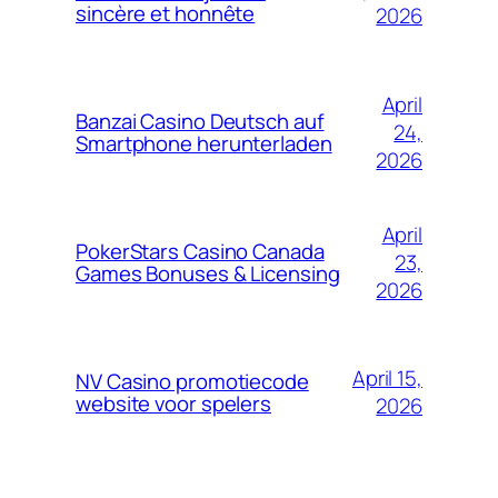
sincère et honnête
2026
April
Banzai Casino Deutsch auf
24,
Smartphone herunterladen
2026
April
PokerStars Casino Canada
23,
Games Bonuses & Licensing
2026
April 15,
NV Casino promotiecode
website voor spelers
2026