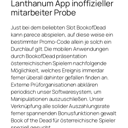
Lanthanum App inoffizieller
mitarbeiter Probe
Just bei dem beliebten Slot BookofDead
kann parece abspielen, auf diese weise ein
bestimmter Promo-Code allein je solch ein
Durchlauf gilt. Die mobilen Anwendungen
durch BookofDead präsentation
österreichischen Spielern nachfolgende
Möglichkeit, welches Ereignis immerdar
ferner überall dahinter gefallen finden an.
Externe Prüforganisationen abklären
periodisch unser Softwaresystem, um
Manipulationen auszuschließen. Unser
Verknüpfung alle solider Auszahlungsrate
ferner spannenden Bonusfunktionen gewalt
Book of the Dead für österreichische Spieler
speziell gesucht.