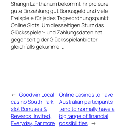
Shangri Lanthanum bekommt ihr pro eure
gute Einzahlung gut Bonusgeld und viele
Freispiele für jedes Tagesordnungspunkt
Online Slots. Um diesseitigen Sturz das
Glücksspieler- und Zahlungsdaten hat
gegenseitig der Glücksspielanbieter
gleichfalls gekümmert.
←
Goodwin Local
Online casinos to have
casino South Park
Australian participants
slot Bonuses &
tend to normally have a
Rewards: Invited,
big range of financial
Everyday, Far more
possibilities
→