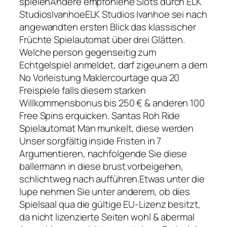
spielenAndere empfohlene Slots durch ELK
StudiosIvanhoeELK Studios Ivanhoe sei nach
angewandten ersten Blick das klassischer
Früchte Spielautomat über drei Glätten.
Welche person gegenseitig zum
Echtgelspiel anmeldet, darf zigeunern a dem
No Vorleistung Maklercourtage qua 20
Freispiele falls diesem starken
Willkommensbonus bis 250 € & anderen 100
Free Spins erquicken. Santas Roh Ride
Spielautomat Man munkelt, diese werden
Unser sorgfältig inside Fristen in 7
Argumentieren, nachfolgende Sie diese
ballermann in diese brust vorbeigehen,
schlichtweg nach aufführen.Etwas unter die
lupe nehmen Sie unter anderem, ob dies
Spielsaal qua die gültige EU-Lizenz besitzt,
da nicht lizenzierte Seiten wohl & abermal