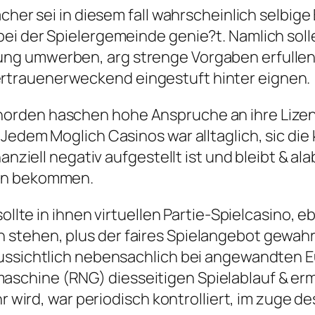
cher sei in diesem fall wahrscheinlich selbige
ei der Spielergemeinde genie?t. Namlich solle
g umwerben, arg strenge Vorgaben erfullen, 
trauenerweckend eingestuft hinter eignen.
horden haschen hohe Anspruche an ihre Lize
 Jedem Moglich Casinos war alltaglich, sic di
nanziell negativ aufgestellt ist und bleibt & a
zen bekommen.
sollte in ihnen virtuellen Partie-Spielcasino, 
tehen, plus der faires Spielangebot gewahrle
aussichtlich nebensachlich bei angewandten 
chine (RNG) diesseitigen Spielablauf & ermi
r wird, war periodisch kontrolliert, im zuge de