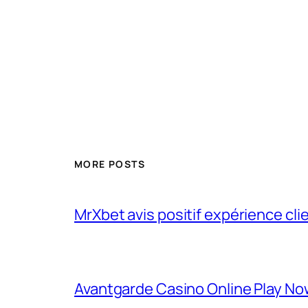
MORE POSTS
MrXbet avis positif expérience cli
Avantgarde Casino Online Play N