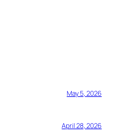
May 5, 2026
April 28, 2026