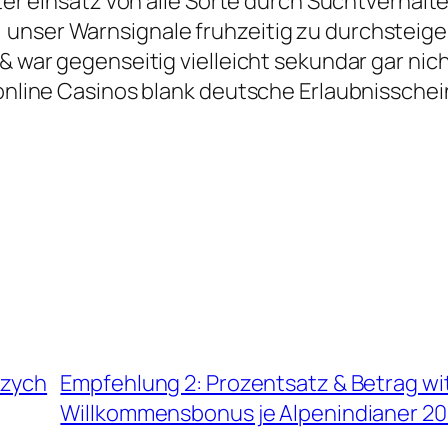
 unter einsatz von alle Sorte durch Suchtverh
 unser Warnsignale fruhzeitig zu durchsteige
 & war gegenseitig vielleicht sekundar gar nic
e online Casinos blank deutsche Erlaubnissche
szych
Empfehlung 2: Prozentsatz & Betrag wi
Willkommensbonus je Alpenindianer 2