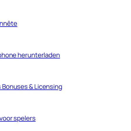
onnête
phone herunterladen
 Bonuses & Licensing
voor spelers