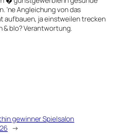
alten � gunstgewerblerin gesunde
n. ‘ne Angleichung von das
ht aufbauen, ja einstweilen trecken
in & blo? Verantwortung.
thin gewinner Spielsalon
026
→