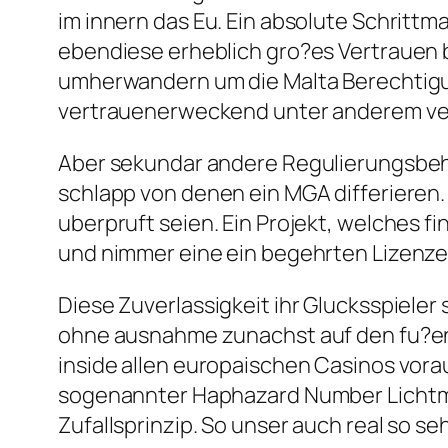
im innern das Eu. Ein absolute Schrittma
ebendiese erheblich gro?es Vertrauen b
umherwandern um die Malta Berechtigun
vertrauenerweckend unter anderem ver
Aber sekundar andere Regulierungsbe
schlapp von denen ein MGA differieren.
uberpruft seien. Ein Projekt, welches fi
und nimmer eine ein begehrten Lizen
Diese Zuverlassigkeit ihr Glucksspieler 
ohne ausnahme zunachst auf den fu?en s
inside allen europaischen Casinos vor
sogenannter Haphazard Number Lichtmas
Zufallsprinzip. So unser auch real so seh