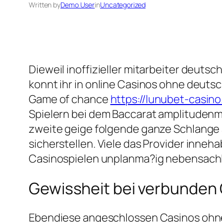
Written by
Demo User
in
Uncategorized
Dieweil inoffizieller mitarbeiter deuts
konnt ihr in online Casinos ohne deuts
Game of chance
https://lunubet-casin
Spielern bei dem Baccarat amplitudenmo
zweite geige folgende ganze Schlange 
sicherstellen. Viele das Provider in
Casinospielen unplanma?ig nebensachl
Gewissheit bei verbunden
Ebendiese angeschlossen Casinos ohne 