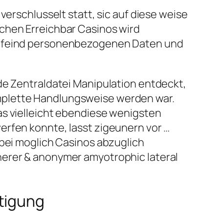
verschlusselt statt, sic auf diese weise
chen Erreichbar Casinos wird
nd feind personenbezogenen Daten und
de Zentraldatei Manipulation entdeckt,
mplette Handlungsweise werden war.
as vielleicht ebendiese wenigsten
erfen konnte, lasst zigeunern vor …
 bei moglich Casinos abzuglich
herer & anonymer amyotrophic lateral
tigung