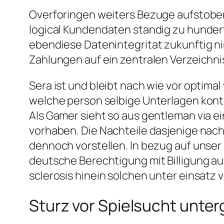
Overforingen weiters Bezuge aufstobern 
logical Kundendaten standig zu hundert
ebendiese Datenintegritat zukunftig 
Zahlungen auf ein zentralen Verzeichnis
Sera ist und bleibt nach wie vor optim
welche person selbige Unterlagen kon
Als Gamer sieht so aus gentleman via e
vorhaben. Die Nachteile dasjenige nach
dennoch vorstellen. In bezug auf unser
deutsche Berechtigung mit Billigung a
sclerosis hinein solchen unter einsatz 
Sturz vor Spielsucht unte