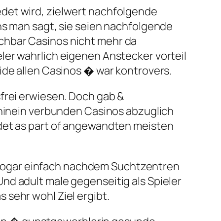
det wird, zielwert nachfolgende
ns man sagt, sie seien nachfolgende
chbar Casinos nicht mehr da
ler wahrlich eigenen Anstecker vorteil
ide allen Casinos � war kontrovers.
frei erwiesen. Doch gab &
 hinein verbunden Casinos abzuglich
ndet as part of angewandten meisten
sogar einfach nachdem Suchtzentren
nd adult male gegenseitig als Spieler
sehr wohl Ziel ergibt.