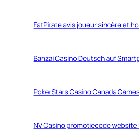
FatPirate avis joueur sincère et h
Banzai Casino Deutsch auf Smart
PokerStars Casino Canada Games
NV Casino promotiecode website 