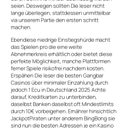
seien. Deswegen sollten Die leser nicht
lange überlegen, stattdessen unmittelbar
via unserem Partie den ersten schritt
machen.
Ebendiese niedrige Einstiegshürde macht
das Spielen pro die eine weite
Abnehmerkreis erhältlich oder bietet diese
perfekte Möglichkeit, manche Plattformen
ferner Spiele risikofrei nachdem kosten.
Erspähen Die leser die besten Gangbar
Casinos über minimaler Einzahlung durch
jedoch 1 Ecu in Deutschland 2025 Achte
darauf, Kreditkarten zu unterbinden,
daselbst Banken daselbst oft Mindestlimits
durch 10€ vorbeigehen. Ernährer hinsichtlich
JackpotPiraten unter anderem BingBong sie
sind nun die besten Adressen je ein Kasino