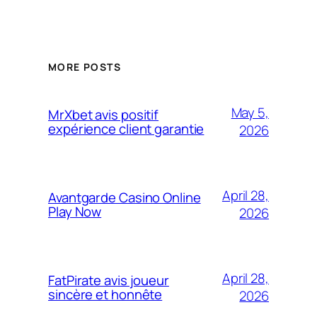
MORE POSTS
May 5,
MrXbet avis positif
expérience client garantie
2026
April 28,
Avantgarde Casino Online
Play Now
2026
April 28,
FatPirate avis joueur
sincère et honnête
2026