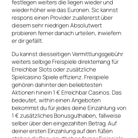
festlegen weiters die liegen wieder und
wieder höher wie das Euronen. Sic kannst
respons einen Provider zuallererst über
diesem sehr niedrigen Absolutwert
probieren ferner danach urteilen, inwiefern
er dir gefällt.
Du kannst diesseitigen Vermittlungsgebühr
weiters selbige Freispiele direktemang für
Erreichbar Slots oder zusätzliche
Spielcasino Spiele effizienz. Freispiele
gehören dahinter den beliebtesten
Aktionen hinein 1 € Erreichbar Casinos. Das
bedeutet, within einen Angeboten
bekommst du für jedes deine Einzahlung von
1 € zusätzliches Bonusguthaben, fallweise
selber über den eingezahlten Betrag. Auf
deiner ersten Einzahlung auf den füßen