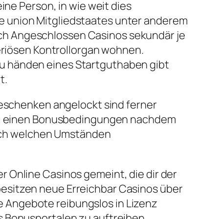
ine Person, in wie weit dies
e union Mitgliedstaates unter anderem
ch Angeschlossen Casinos sekundär je
seriösen Kontrollorgan wohnen.
u händen eines Startguthaben gibt
t.
schenken angelockt sind ferner
 bei einen Bonusbedingungen nachdem
 nach welchen Umständen
 Online Casinos gemeint, die dir der
esitzen neue Erreichbar Casinos über
 Angebote reibungslos in Lizenz
s Bonusportalen zu auftreiben.