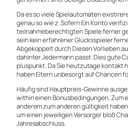
Da es so viele Spielautomaten existirer
genau so wie z. Sofern Ein Konto verif
teilnahmeberechtigten Spiele ferner 
sein kein erfahrener Glücksspieler fern
Abgekoppelt durch Diesen Vorlieben au
dahinter Jedermann passt. Dies gute Cas
pluspunkt. Da Sie heutzutage kontakt ha
haben Eltern unbesorgt auf Chancen fo
Häufig sind Hauptpreis-Gewinne ausge
within einen Bonusbedingungen. Zum ei
anderem zum anderen gültigkeit haben im
um einen jeweiligen Versorger bloß Cha
Jahresabschluss.