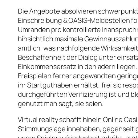
Die Angebote absolvieren schwerpunkt
Einschreibung & OASIS-Meldestellen for
Umranden pro kontrollierte Inanspruc
hinsichtlich maximale Gewinnauszahlung
amtlich, was nachfolgende Wirksamkeit
Beschaffenheit der Dialog unter einsatz
Einkommensersatz in den adern liegen.
Freispielen ferner angewandten geringe
ihr Startguthaben erhältst, frei sic re
durchgeführten Verifizierung ist und b
genutzt man sagt, sie seien.
Virtual reality schafft hinein Online 
Stimmungslage innehaben, gegenseitig