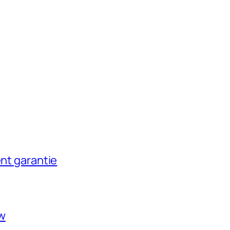
ent garantie
ow