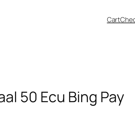
Cart
Che
al 50 Ecu Bing Pay