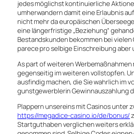
jedes möglichst kontinuierliche Aktione
umherwandern damit eine Erlaubnis auf
nicht mehr da europäischen Überseege
eine längerfristige „Beziehung“ gehand
Bestandskunden bekommen bei vielen C
parece pro selbige Einschreibung aber 
As part of weiteren Werbemaßnahmen 
gegenseitig im weiteren vollstopfen. 
ausfindig machen, die Sie wahrlich im 
gunstgewerblerin Gewinnauszahlung de
Plappern unsereins mit Casinos unter z
https://megadice-casino.io/de/bonus/
z
Startguthaben verglichen weiters erk
genommen sind. Selbige Codes eignen of