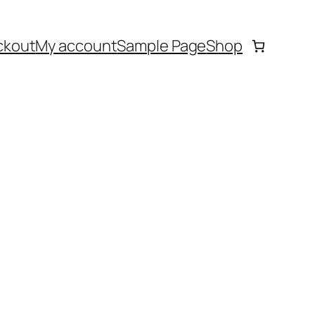
ckout
My account
Sample Page
Shop