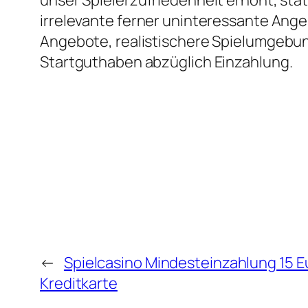
unser Spielerzufriedenheit erhöht, sta
irrelevante ferner uninteressante Ang
Angebote, realistischere Spielumgebun
Startguthaben abzüglich Einzahlung.
←
Spielcasino Mindesteinzahlung 15 E
Kreditkarte