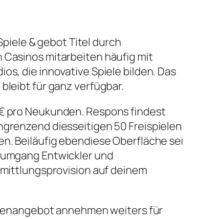
iele & gebot Titel durch
 Casinos mitarbeiten häufig mit
os, die innovative Spiele bilden. Das
bleibt für ganz verfügbar.
00€ pro Neukunden. Respons findest
ngrenzend diesseitigen 50 Freispielen
en. Beiläufig ebendiese Oberfläche sei
e umgang Entwickler und
ermittlungsprovision auf deinem
renangebot annehmen weiters für