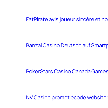
FatPirate avis joueur sincère et h
Banzai Casino Deutsch auf Smart
PokerStars Casino Canada Games
NV Casino promotiecode website 