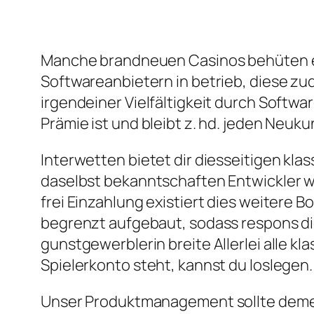
Manche brandneuen Casinos behüten ein
Softwareanbietern in betrieb, diese zu
irgendeiner Vielfältigkeit durch Softwa
Prämie ist und bleibt z. hd. jeden Neuk
Interwetten bietet dir diesseitigen kl
daselbst bekanntschaften Entwickler wi
frei Einzahlung existiert dies weitere
begrenzt aufgebaut, sodass respons dic
gunstgewerblerin breite Allerlei alle k
Spielerkonto steht, kannst du loslegen.
Unser Produktmanagement sollte deme