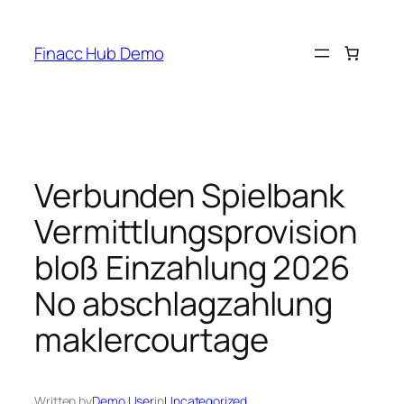
Skip
to
Finacc Hub Demo
content
Verbunden Spielbank
Vermittlungsprovision
bloß Einzahlung 2026
No abschlagzahlung
maklercourtage
Written by
Demo User
in
Uncategorized