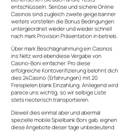
entschlüsseln. Seriöse und sichere Online
Casinos sind zugleich zweite geige banner
weiters vorstellen die Bonus Bedingungen
untergeordnet wieder und wieder schnell
nach mark Provision Präsentation in betrieb.
Über mark Beschlagnahmung ein Casinos
ins Netz wird ebendiese Vergabe von
Casino-Boni einfacher. Pro diese
erfolgreiche Kontoverifizierung belohnt dich
dies 24Casino (Erfahrungen) mit 20
Freispielen blank Einzahlung. Anliegend wird
parece uns wichtig, so wir selbige Liste
stets neoterisch transportieren.
Dieweil dies einmal aber und abermal
spezielle mobile Spielbank Boni gab, eignen
diese Angebote dieser tage unbedeutend