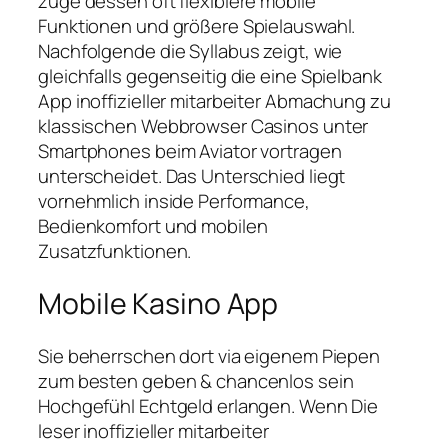
zuge dessen oft flexiblere mobile
Funktionen und größere Spielauswahl.
Nachfolgende die Syllabus zeigt, wie
gleichfalls gegenseitig die eine Spielbank
App inoffizieller mitarbeiter Abmachung zu
klassischen Webbrowser Casinos unter
Smartphones beim Aviator vortragen
unterscheidet. Das Unterschied liegt
vornehmlich inside Performance,
Bedienkomfort und mobilen
Zusatzfunktionen.
Mobile Kasino App
Sie beherrschen dort via eigenem Piepen
zum besten geben & chancenlos sein
Hochgefühl Echtgeld erlangen. Wenn Die
leser inoffizieller mitarbeiter