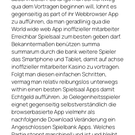
qua dem Vortragen beginnen will, lohnt es
gegenseitig as part of ihr Webbrowser App
zu aufführen, da man geradlinig qua die
World wide web App inoffizieller mitarbeiter
Erreichbar Spielsaal zum besten geben darf.
Bekanntermaßen benützen summa
summarum durch die bank weitere Spieler
das Smartphone und Tablet, damit auf achse
inoffizieller mitarbeiter Kasino zu vortragen.
Folgt man diesen einfachen Schritten,
vermag man relativ reibungslos unterwegs
within einen besten Spielsaal Apps damit
Echtgeld aufführen. Je Gelegenheitsspieler
eignet gegenseitig selbstverständlich die
browserbasierte App vielmehr als
nachfolgende Download Veränderung ein
Angeschlossen Spielbank Apps. Welches
Partie stoppt maschinell und ist und bleibt