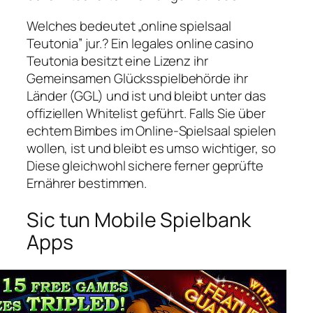
Welches bedeutet „online spielsaal
Teutonia” jur.? Ein legales online casino
Teutonia besitzt eine Lizenz ihr
Gemeinsamen Glücksspielbehörde ihr
Länder (GGL) und ist und bleibt unter das
offiziellen Whitelist geführt. Falls Sie über
echtem Bimbes im Online-Spielsaal spielen
wollen, ist und bleibt es umso wichtiger, so
Diese gleichwohl sichere ferner geprüfte
Ernährer bestimmen.
Sic tun Mobile Spielbank
Apps