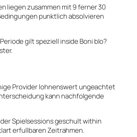
ten liegen zusammen mit 9 ferner 30
 Bedingungen punktlich absolvieren
iode gilt speziell inside Boni blo?
ster.
ige Provider lohnenswert ungeachtet
 Unterscheidung kann nachfolgende
s der Spielsessions geschult within
lart erfullbaren Zeitrahmen.