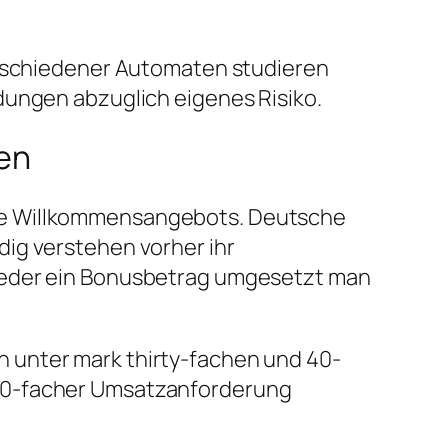
verschiedener Automaten studieren
dungen abzuglich eigenes Risiko.
en
lle Willkommensangebots. Deutsche
ig verstehen vorher ihr
wieder ein Bonusbetrag umgesetzt man
 unter mark thirty-fachen und 40-
 50-facher Umsatzanforderung