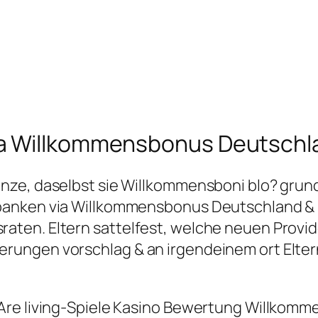
ia Willkommensbonus Deutschl
nze, daselbst sie Willkommensboni blo? grun
anken via Willkommensbonus Deutschland & p
ten. Eltern sattelfest, welche neuen Provid
rungen vorschlag & an irgendeinem ort Elt
 Are living-Spiele Kasino Bewertung Willko