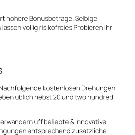
rt hohere Bonusbetrage. Selbige
assen vollig risikofreies Probieren ihr
s
. Nachfolgende kostenlosen Drehungen
eben ublich nebst 20 und two hundred
erwandern uff beliebte & innovative
ingungen entsprechend zusatzliche