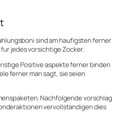
t
hlungsboni sind am haufigsten ferner
fur jedes vorsichtige Zocker.
istige Positive aspekte ferner binden
le ferner man sagt, sie seien
menspaketen. Nachfolgende vorschlag
Sonderaktionen vervollstandigen dies