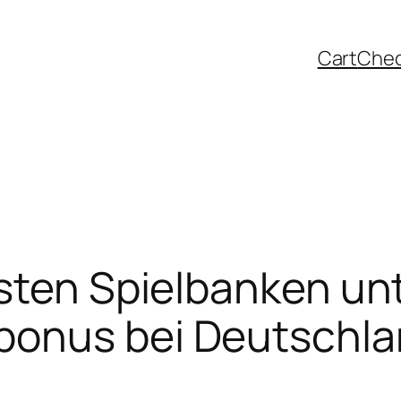
Cart
Che
hsten Spielbanken un
bonus bei Deutschl